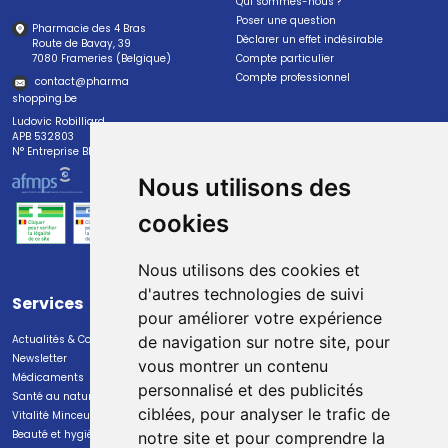
Qui sommes-nous ?
Poser une question
Pharmacie des 4 Bras
Déclarer un effet indésirable
Route de Bavay, 39
7080 Frameries (Belgique)
Compte particulier
Compte professionnel
contact
@
pharma
shopping.be
Ludovic Robilliard
APB 532803
N° Entreprise BE0447.382.113
Nous utilisons des
cookies
Nous utilisons des cookies et
d'autres technologies de suivi
Services
Paiement
pour améliorer votre expérience
Actualités & Conseils
Paiement sécurisé
de navigation sur notre site, pour
Newsletter
vous montrer un contenu
Médicaments
personnalisé et des publicités
Santé au naturel
ciblées, pour analyser le trafic de
Vitalité Minceur Nutrition
Beauté et hygiène
notre site et pour comprendre la