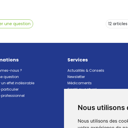
r une question
mations
Services
mmes-nous ?
Actualités & Conseils
ne question
Newsletter
 un effet indésirable
Médicaments
particulier
Santé au naturel
professionnel
Vitalité Minceur Nutrition
Beauté et hygiène
Nous utilisons
Bébé et maman
Matériel et premiers soins
Nous utilisons des cook
Animaux
Marques
votre expérience de na