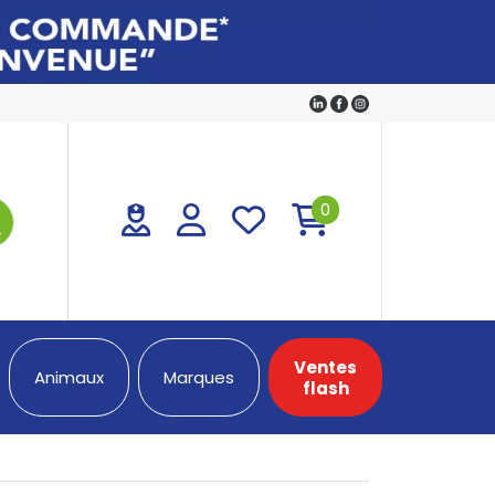
0
Ventes
Animaux
Marques
flash