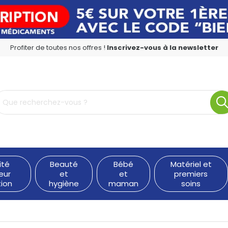
Profiter de toutes nos offres !
Inscrivez-vous à la newsletter
rmacie en ligne à votre service
ité
Beauté
Bébé
Matériel et
eur
et
et
premiers
tion
hygiène
maman
soins