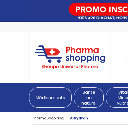
PharmaShopping Votre pha
Santé
Vital
Médicaments
au
Minc
naturel
Nutri
PharmaShopping
Alhydran