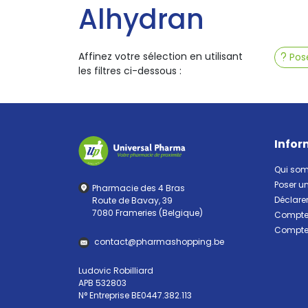
Alhydran
Affinez votre sélection en utilisant
Pose
les filtres ci-dessous :
Infor
Qui so
Poser u
Pharmacie des 4 Bras
Déclarer
Route de Bavay, 39
7080 Frameries (Belgique)
Compte 
Compte 
contact
@
pharma
shopping.be
Ludovic Robilliard
APB 532803
N° Entreprise BE0447.382.113