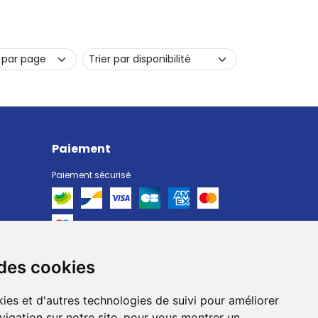
Paiement
Paiement sécurisé
 des cookies
Livraison
Livraison chez vous
ies et d'autres technologies de suivi pour améliorer
Livraison dans un Point Relais
vigation sur notre site, pour vous montrer un