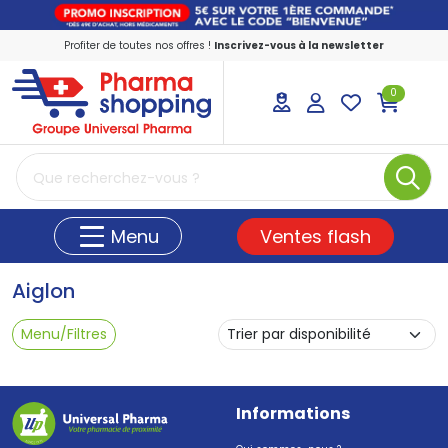
Profiter de toutes nos offres !
Inscrivez-vous à la newsletter
0
PharmaShopping Votre pharmacie en ligne
Ventes flash
Menu
Aiglon
Menu/Filtres
Informations