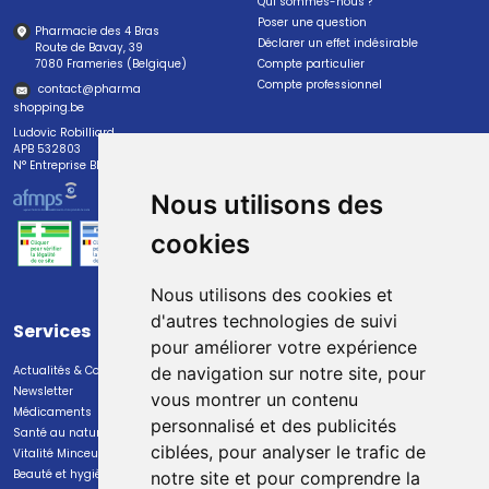
Qui sommes-nous ?
Poser une question
Pharmacie des 4 Bras
Déclarer un effet indésirable
Route de Bavay, 39
7080 Frameries (Belgique)
Compte particulier
Compte professionnel
contact
@
pharma
shopping.be
Ludovic Robilliard
APB 532803
N° Entreprise BE0447.382.113
Nous utilisons des
cookies
Nous utilisons des cookies et
d'autres technologies de suivi
Services
Paiement
pour améliorer votre expérience
Actualités & Conseils
Paiement sécurisé
de navigation sur notre site, pour
Newsletter
vous montrer un contenu
Médicaments
personnalisé et des publicités
Santé au naturel
ciblées, pour analyser le trafic de
Vitalité Minceur Nutrition
Beauté et hygiène
notre site et pour comprendre la