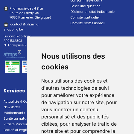
Qui sommes-nous ?
Poser une question
Pharmacie des 4 Bras
Déclarer un effet indésirable
Route de Bavay, 39
7080 Frameries (Belgique)
Compte particulier
Compte professionnel
contact
@
pharma
shopping.be
Ludovic Robilliard
APB 532803
N° Entreprise BE0447.382.113
Nous utilisons des
cookies
Nous utilisons des cookies et
d'autres technologies de suivi
Services
Paiement
pour améliorer votre expérience
Actualités & Conseils
Paiement sécurisé
de navigation sur notre site, pour
Newsletter
vous montrer un contenu
Médicaments
personnalisé et des publicités
Santé au naturel
ciblées, pour analyser le trafic de
Vitalité Minceur Nutrition
Beauté et hygiène
notre site et pour comprendre la