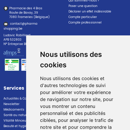
Qui sommes-nous ?
Poser une question
Pharmacie des 4 Bras
Déclarer un effet indésirable
Route de Bavay, 39
7080 Frameries (Belgique)
Compte particulier
Compte professionnel
contact
@
pharma
shopping.be
Ludovic Robilliard
APB 532803
N° Entreprise BE0447.382.113
Nous utilisons des
cookies
Nous utilisons des cookies et
d'autres technologies de suivi
Services
Paiement
pour améliorer votre expérience
Actualités & Conseils
Paiement sécurisé
de navigation sur notre site, pour
Newsletter
vous montrer un contenu
Médicaments
personnalisé et des publicités
Santé au naturel
ciblées, pour analyser le trafic de
Vitalité Minceur Nutrition
Beauté et hygiène
notre site et pour comprendre la