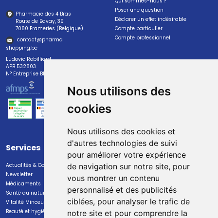
Qui sommes-nous ?
Poser une question
Pharmacie des 4 Bras
Déclarer un effet indésirable
Route de Bavay, 39
7080 Frameries (Belgique)
Compte particulier
Compte professionnel
contact
@
pharma
shopping.be
Ludovic Robilliard
APB 532803
N° Entreprise BE0447.382.113
Nous utilisons des
cookies
Nous utilisons des cookies et
d'autres technologies de suivi
Services
Paiement
pour améliorer votre expérience
Actualités & Conseils
Paiement sécurisé
de navigation sur notre site, pour
Newsletter
vous montrer un contenu
Médicaments
personnalisé et des publicités
Santé au naturel
ciblées, pour analyser le trafic de
Vitalité Minceur Nutrition
Beauté et hygiène
notre site et pour comprendre la