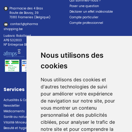
Qui sommes-nous ?
Poser une question
Pharmacie des 4 Bras
Déclarer un effet indésirable
Route de Bavay, 39
7080 Frameries (Belgique)
Compte particulier
Compte professionnel
contact
@
pharma
shopping.be
Ludovic Robilliard
APB 532803
N° Entreprise BE0447.382.113
Nous utilisons des
cookies
Nous utilisons des cookies et
d'autres technologies de suivi
Services
Paiement
pour améliorer votre expérience
Actualités & Conseils
Paiement sécurisé
de navigation sur notre site, pour
Newsletter
vous montrer un contenu
Médicaments
personnalisé et des publicités
Santé au naturel
ciblées, pour analyser le trafic de
Vitalité Minceur Nutrition
Beauté et hygiène
notre site et pour comprendre la