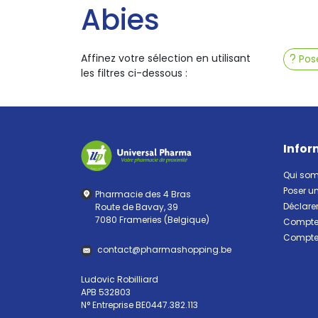
Abies
Affinez votre sélection en utilisant
Pose
les filtres ci-dessous :
Infor
Qui so
Poser u
Pharmacie des 4 Bras
Déclarer
Route de Bavay, 39
7080 Frameries (Belgique)
Compte 
Compte 
contact
@
pharma
shopping.be
Ludovic Robilliard
APB 532803
N° Entreprise BE0447.382.113