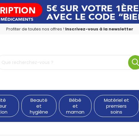
Profiter de toutes nos offres !
Inscrivez-vous à la newsletter
rmacie en ligne à votre service
ité
Beauté
Bébé
Matériel et
eur
et
et
premiers
tion
hygiène
maman
soins