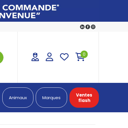
0
Ventes
Animaux
Marques
flash