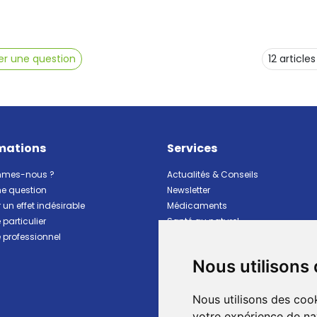
r une question
mations
Services
mmes-nous ?
Actualités & Conseils
ne question
Newsletter
 un effet indésirable
Médicaments
particulier
Santé au naturel
professionnel
Vitalité Minceur Nutrition
Beauté et hygiène
Nous utilisons
Bébé et maman
Matériel et premiers soins
Nous utilisons des cook
Animaux
Marques
votre expérience de na