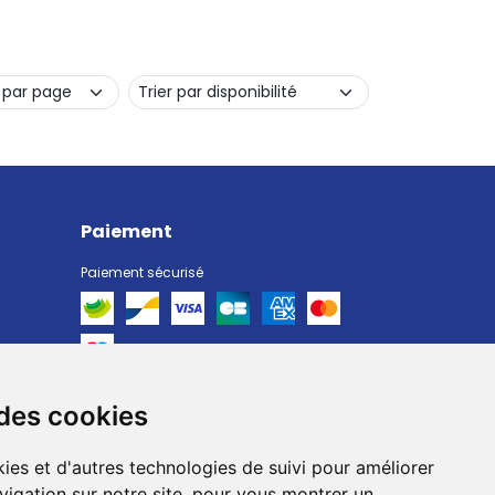
Paiement
Paiement sécurisé
 des cookies
Livraison
Livraison chez vous
ies et d'autres technologies de suivi pour améliorer
Livraison dans un Point Relais
vigation sur notre site, pour vous montrer un