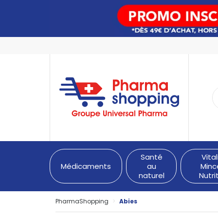
PharmaShopping Votre pha
Santé
Vital
Médicaments
au
Minc
naturel
Nutri
PharmaShopping
Abies