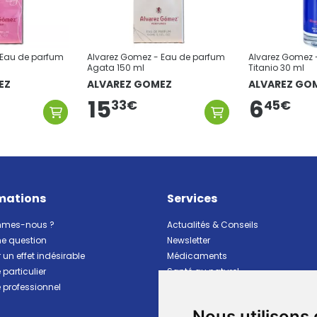
 Eau de parfum
Alvarez Gomez - Eau de parfum
Alvarez Gomez 
Agata 150 ml
Titanio 30 ml
EZ
ALVAREZ GOMEZ
ALVAREZ GO
15
6
45
€
33
€
mations
Services
mmes-nous ?
Actualités & Conseils
ne question
Newsletter
 un effet indésirable
Médicaments
particulier
Santé au naturel
professionnel
Vitalité Minceur Nutrition
Beauté et hygiène
Nous utilisons