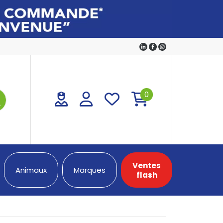
0
Ventes
Animaux
Marques
flash