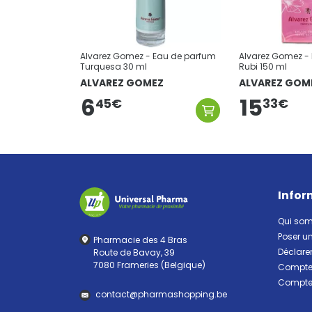
Alvarez Gomez - Eau de parfum
Alvarez Gomez -
Turquesa 30 ml
Rubi 150 ml
ALVAREZ GOMEZ
ALVAREZ GOM
6
15
45
€
33
€
Infor
Qui so
Poser u
Pharmacie des 4 Bras
Déclarer
Route de Bavay, 39
7080 Frameries (Belgique)
Compte 
Compte 
contact
@
pharma
shopping.be