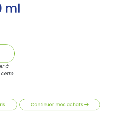
0 ml
er à
 cette
ris
Continuer mes achats