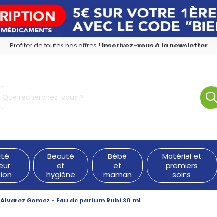
Profiter de toutes nos offres !
Inscrivez-vous à la newsletter
rmacie en ligne à votre service
ité
Beauté
Bébé
Matériel et
eur
et
et
premiers
tion
hygiène
maman
soins
Alvarez Gomez - Eau de parfum Rubi 30 ml