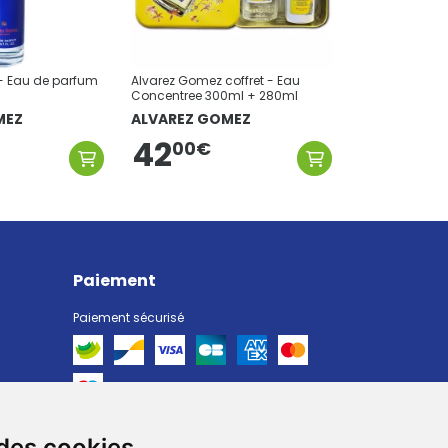
- Eau de parfum
Alvarez Gomez coffret - Eau
Concentree 300ml + 280ml
MEZ
ALVAREZ GOMEZ
42
00
€
Paiement
Paiement sécurisé
 des cookies
Livraison