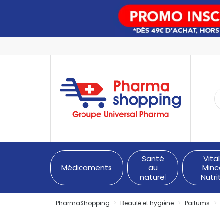
PharmaShopping Votre pha
Santé
Vital
Médicaments
au
Minc
naturel
Nutri
PharmaShopping
Beauté et hygiène
Parfums