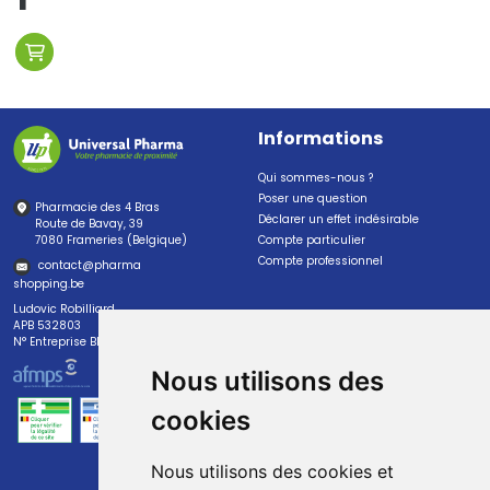
Informations
Qui sommes-nous ?
Poser une question
Pharmacie des 4 Bras
Déclarer un effet indésirable
Route de Bavay, 39
7080 Frameries (Belgique)
Compte particulier
Compte professionnel
contact
@
pharma
shopping.be
Ludovic Robilliard
APB 532803
N° Entreprise BE0447.382.113
Nous utilisons des
cookies
Nous utilisons des cookies et