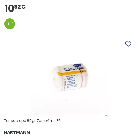
10
92
€
Tensocrepe 85gr 7cmx4m 1 P/s
HARTMANN