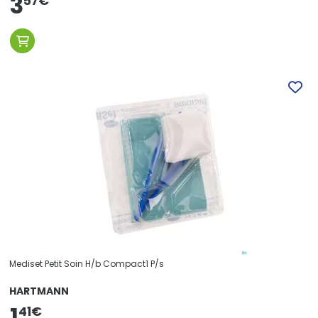
3
57
€
Mediset Petit Soin H/b Compact1 P/s
HARTMANN
1
41
€