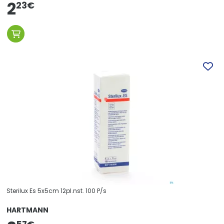
2
23
€
Sterilux Es 5x5cm 12pl.nst. 100 P/s
HARTMANN