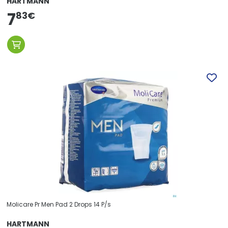
HARTMANN
7
83
€
Molicare Pr Men Pad 2 Drops 14 P/s
HARTMANN