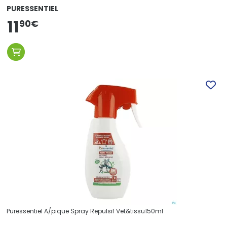
PURESSENTIEL
11
90
€
Puressentiel A/pique Spray Repulsif Vet&tissu150ml