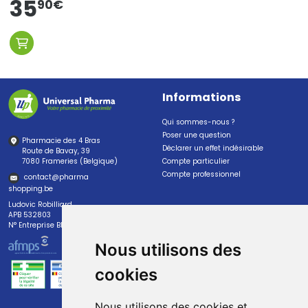
35
90
€
Informations
Qui sommes-nous ?
Poser une question
Pharmacie des 4 Bras
Déclarer un effet indésirable
Route de Bavay, 39
7080 Frameries (Belgique)
Compte particulier
Compte professionnel
contact
@
pharma
shopping.be
Ludovic Robilliard
APB 532803
N° Entreprise BE0447.382.113
Nous utilisons des
cookies
Nous utilisons des cookies et