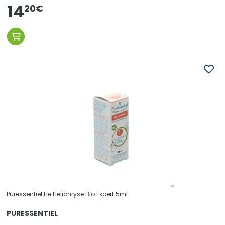
14
20
€
Puressentiel He Helichryse Bio Expert 5ml
PURESSENTIEL