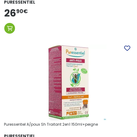
PURESSENTIEL
26
90
€
Puressentiel A/poux Sh Traitant 2en1 150ml+peigne
PURESSENTIEL