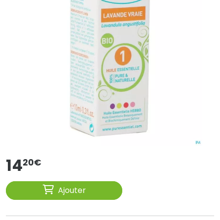
14
20
€
Ajouter