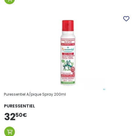
Puressentiel A/pique Spray 200ml
PURESSENTIEL
32
50
€