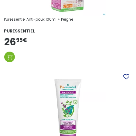
Puressentiel Anti-poux 100ml + Peigne
PURESSENTIEL
26
95
€