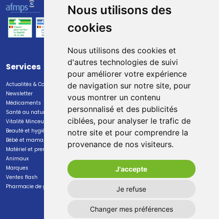
Nous utilisons des
cookies
Nous utilisons des cookies et
d'autres technologies de suivi
Services
Paiement
pour améliorer votre expérience
Actualités & Conseils
Paiement sécurisé
de navigation sur notre site, pour
Newsletter
vous montrer un contenu
Médicaments
personnalisé et des publicités
Santé au naturel
ciblées, pour analyser le trafic de
Vitalité Minceur Nutrition
Beauté et hygiène
notre site et pour comprendre la
Bébé et maman
provenance de nos visiteurs.
Livraison
Matériel et premiers soins
Animaux
Livraison chez vous
Marques
J'accepte
Livraison dans un Point Relais
Ventes flash
Pharmacie de garde
Je refuse
Changer mes préférences