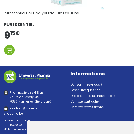
Puressentiel He Eucalypt.rad. Bio Exp. 10ml
PURESSENTIEL
9
15
€
Informations
Qui sommes-nous ?
Poser une question
Pharmacie des 4 Bras
Déclarer un effet indésirable
Route de Bavay, 39
7080 Frameries (Belgique)
Compte particulier
Compte professionnel
contact
@
pharma
shopping.be
Ludovic Robilliard
APB 532803
N° Entreprise BE0447.382.113