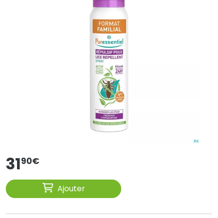
31
90
€
Ajouter