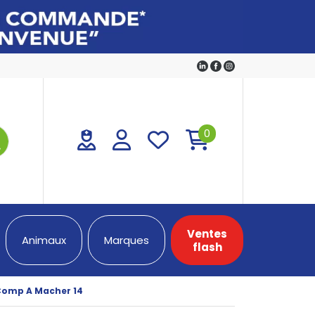
0
Ventes
Animaux
Marques
flash
 Comp A Macher 14