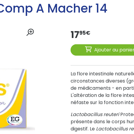
r Comp A Macher 14
17
95
€
Ajouter au panie
La flore intestinale nature
circonstances diverses (g
de médicaments - en particu
L'altération de la flore int
néfaste sur la fonction inte
Lactobacillus reuteri
Protec
présente dans le corps hum
digestif. Le
Lactobacillus re