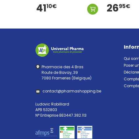
41
26
10
€
95
€
Infor
Qui so
Poser u
Pharmacie des 4 Bras
Déclarer
Route de Bavay, 39
7080 Frameries (Belgique)
Compte 
Compte 
contact
@
pharma
shopping.be
Ludovic Robilliard
APB 532803
N° Entreprise BE0447.382.113