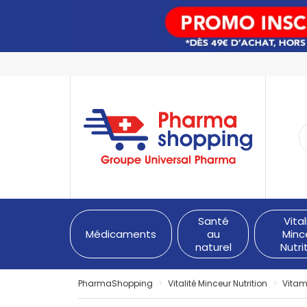
PharmaShopping Votre pha
Santé
Vital
Médicaments
au
Minc
naturel
Nutri
PharmaShopping
Vitalité Minceur Nutrition
Vitam