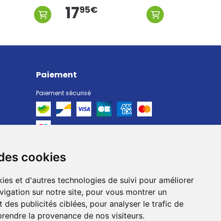
17
95
€
Paiement
Paiement sécurisé
 des cookies
Livraison
Livraison chez vous
ies et d'autres technologies de suivi pour améliorer
Livraison dans un Point Relais
vigation sur notre site, pour vous montrer un
 des publicités ciblées, pour analyser le trafic de
prendre la provenance de nos visiteurs.