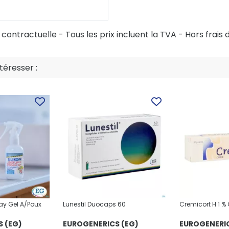
ontractuelle - Tous les prix incluent la TVA - Hors frais d
éresser :
ay Gel A/Poux
Lunestil Duocaps 60
Cremicort H 1 %
 (EG)
EUROGENERICS (EG)
EUROGENERIC