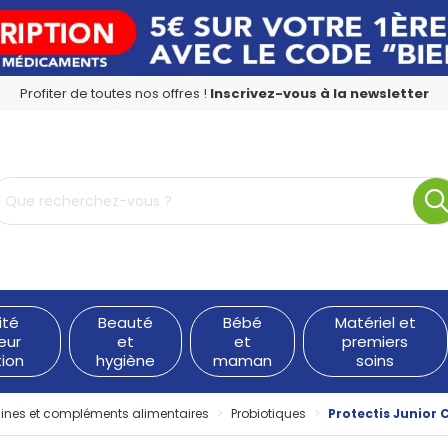
Profiter de toutes nos offres !
Inscrivez-vous à la newsletter
rmacie en ligne à votre service
ité
Beauté
Bébé
Matériel et
eur
et
et
premiers
tion
hygiène
maman
soins
ines et compléments alimentaires
Probiotiques
Protectis Junior