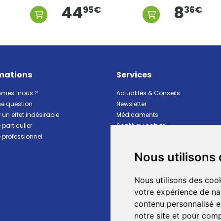
44
8
36
€
95
€
mations
Services
mmes-nous ?
Actualités & Conseils
ne question
Newsletter
 un effet indésirable
Médicaments
particulier
Santé au naturel
professionnel
Vitalité Minceur Nutrition
Beauté et hygiène
Nous utilisons
Bébé et maman
Matériel et premiers soins
Nous utilisons des cook
Animaux
Marques
votre expérience de na
Ventes flash
contenu personnalisé et
Pharmacie de garde
notre site et pour com