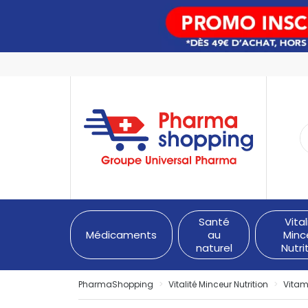
PharmaShopping Votre pha
Santé
Vital
Médicaments
au
Minc
naturel
Nutri
PharmaShopping
Vitalité Minceur Nutrition
Vitam