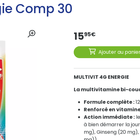
rgie Comp 30
15
95
€
Ajouter au panie
MULTIVIT 4G ENERGIE
La multivitamine bi-couc
Formule complète :
12
Renforcé en vitamin
Action immédiate :
l
à bien démarrer la jour
mg), Ginseng (20 mg),
mg))