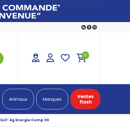
0
Ventes
Animaux
Marques
flash
tivit' 4g Energie Comp 30