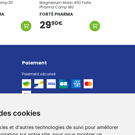
Comp 30
Magnesium Marin 450 Forte
Pharma Comp 180
MA
FORTÉ PHARMA
29
90
€
Paiement
Paiement sécurisé
 des cookies
Livraison
Livraison chez vous
ies et d'autres technologies de suivi pour améliorer
Livraison dans un Point Relais
vigation sur notre site, pour vous montrer un