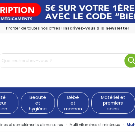
Profiter de toutes nos offres !
Inscrivez-vous à la newsletter
rmacie en ligne à votre service
ité
Beauté
Bébé
Matériel et
eur
et
et
premiers
tion
hygiène
maman
soins
ines et compléments alimentaires
Multi vitamines et minéraux
Mul