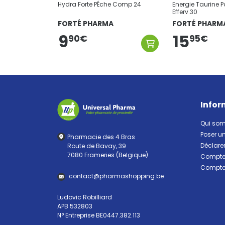
Hydra Forte PÊche Comp 24
Energie Taurine
Efferv.30
FORTÉ PHARMA
FORTÉ PHARM
9
15
90
€
95
€
Infor
Qui so
Poser u
Pharmacie des 4 Bras
Déclarer
Route de Bavay, 39
7080 Frameries (Belgique)
Compte 
Compte 
contact
@
pharma
shopping.be
Ludovic Robilliard
APB 532803
N° Entreprise BE0447.382.113