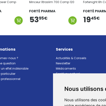
 Power Comp
Minceur Xtraslim 700 Comp 120
Fortenight 8h 
A
FORTÉ PHARMA
FORTÉ PHAR
53
19
45
€
95
€
mations
Services
mmes-nous ?
Actualités & Conseils
ne question
Newsletter
 un effet indésirable
Médicaments
particulier
Santé au naturel
professionnel
Vitalité Minceur Nutrition
Beauté et hygiène
Nous utilisons
Bébé et maman
Matériel et premiers soins
Nous utilisons des cook
Animaux
Marques
votre expérience de na