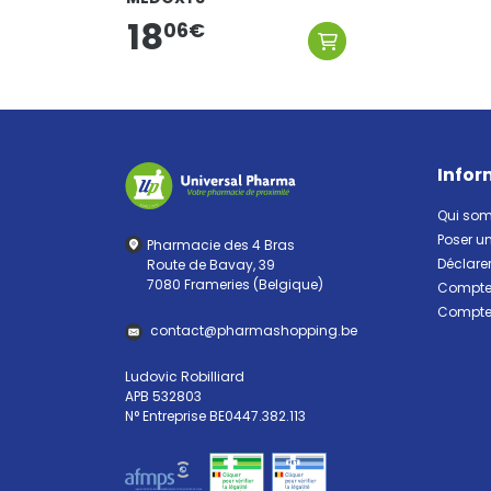
18
06
€
Infor
Qui so
Poser u
Pharmacie des 4 Bras
Déclarer
Route de Bavay, 39
7080 Frameries (Belgique)
Compte 
Compte 
contact
@
pharma
shopping.be
Ludovic Robilliard
APB 532803
N° Entreprise BE0447.382.113