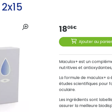
2x15
18
06
€
Ajouter au panie
Maculox+ est un compléme
nutritives et antioxydantes,
La formule de maculox+ a é
études scientifiques pour f
oculaire.
Les ingrédients sont labelli
assurer la meilleure biodispo