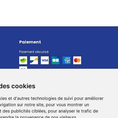
Paiement
Paiement sécurisé
 des cookies
Livraison
Livraison chez vous
ies et d'autres technologies de suivi pour améliorer
Livraison dans un Point Relais
vigation sur notre site, pour vous montrer un
 des publicités ciblées, pour analyser le trafic de
prendre la provenance de nos visiteurs.