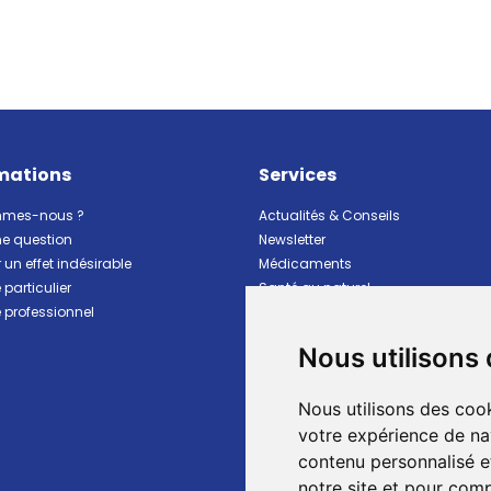
mations
Services
mmes-nous ?
Actualités & Conseils
ne question
Newsletter
 un effet indésirable
Médicaments
particulier
Santé au naturel
professionnel
Vitalité Minceur Nutrition
Beauté et hygiène
Nous utilisons
Bébé et maman
Matériel et premiers soins
Nous utilisons des cook
Animaux
Marques
votre expérience de na
Ventes flash
contenu personnalisé et
Pharmacie de garde
notre site et pour com