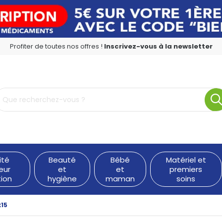
Profiter de toutes nos offres !
Inscrivez-vous à la newsletter
rmacie en ligne à votre service
ité
Beauté
Bébé
Matériel et
eur
et
et
premiers
tion
hygiène
maman
soins
15