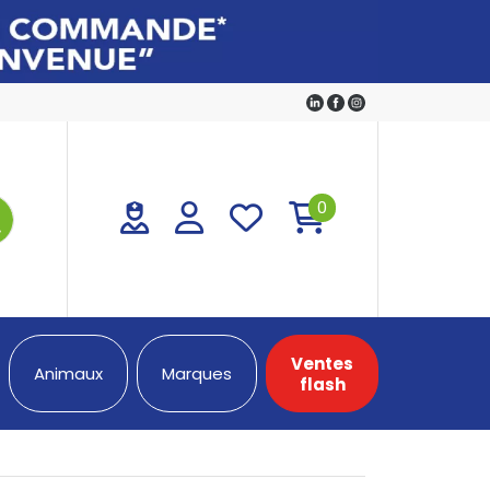
0
Ventes
Animaux
Marques
flash