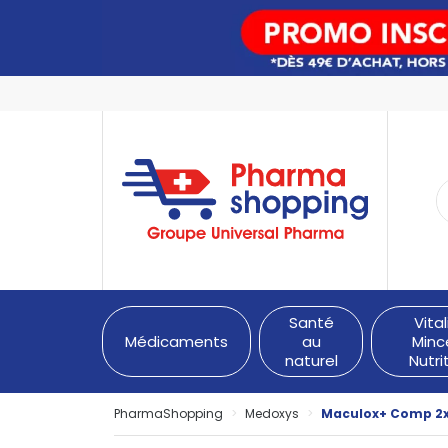
PharmaShopping Votre pha
Santé
Vital
Médicaments
au
Minc
naturel
Nutri
PharmaShopping
Medoxys
Maculox+ Comp 2x