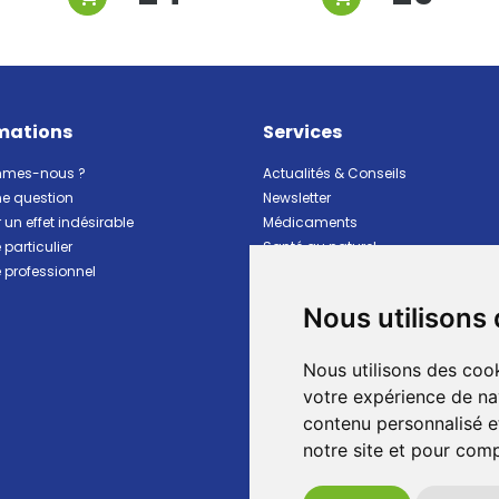
mations
Services
mmes-nous ?
Actualités & Conseils
ne question
Newsletter
 un effet indésirable
Médicaments
particulier
Santé au naturel
professionnel
Vitalité Minceur Nutrition
Beauté et hygiène
Nous utilisons
Bébé et maman
Matériel et premiers soins
Nous utilisons des cook
Animaux
Marques
votre expérience de na
Ventes flash
contenu personnalisé et
Pharmacie de garde
notre site et pour com