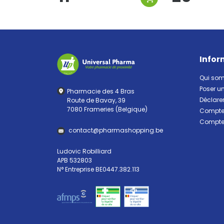
Infor
Qui so
Poser u
Pharmacie des 4 Bras
Déclarer
Route de Bavay, 39
7080 Frameries (Belgique)
Compte 
Compte 
contact
@
pharma
shopping.be
Ludovic Robilliard
APB 532803
N° Entreprise BE0447.382.113