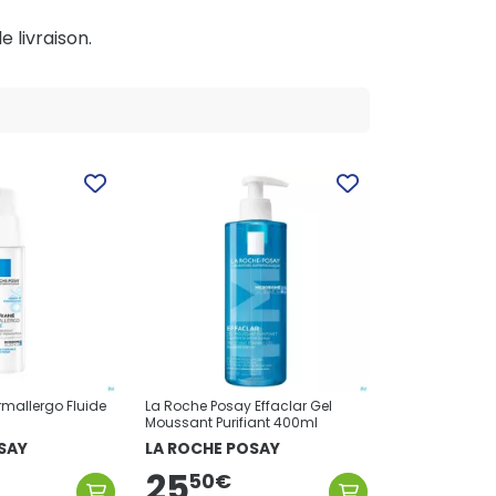
e livraison.
rmallergo Fluide
La Roche Posay Effaclar Gel
Moussant Purifiant 400ml
SAY
LA ROCHE POSAY
25
50
€