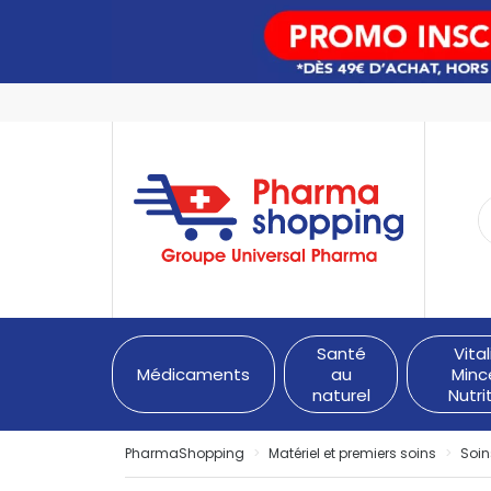
PharmaShopping Votre pha
Santé
Vital
Médicaments
au
Minc
naturel
Nutri
PharmaShopping
Matériel et premiers soins
Soin