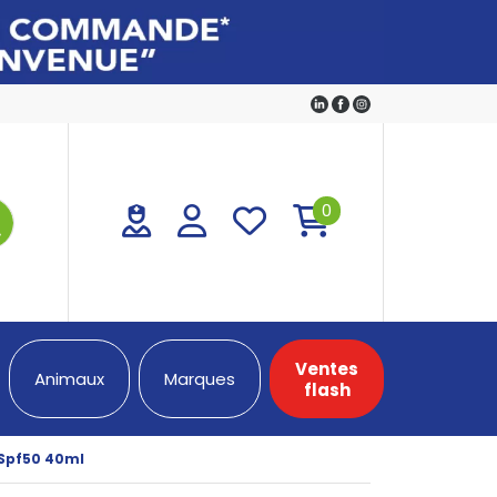
0
Ventes
Animaux
Marques
flash
 Spf50 40ml