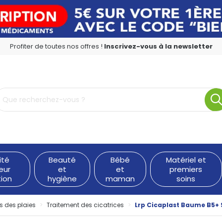
Profiter de toutes nos offres !
Inscrivez-vous à la newsletter
rmacie en ligne à votre service
ité
Beauté
Bébé
Matériel et
eur
et
et
premiers
tion
hygiène
maman
soins
s des plaies
Traitement des cicatrices
Lrp Cicaplast Baume B5+