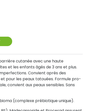
r
 barrière cutanée avec une haute
tes et les enfants âgés de 3 ans et plus.
imperfections. Convient après des
s et pour les peaux tatouées. Formule pro-
le, convient aux peaux sensibles. Sans
ibioma (complexe prébiotique unique).
 BS), Madecassoside et Procerad assurent