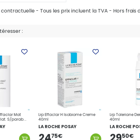
ontractuelle - Tous les prix incluent la TVA - Hors frais d
éresser :
ffaclar Mat
Lrp Effaclar H Isobiome Creme
Lrp Toleriane De
at. S/parab.
40ml
40ml
AY
LA ROCHE POSAY
LA ROCHE PO
24
29
75
€
50
€