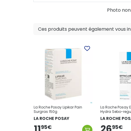
Photo non c
Ces produits peuvent également vous int
La Roche Posay Lipikar Pain
La Roche Posay E
Surgras 150g
Hydra Sebo-regul
40ml
LA ROCHE POSAY
LA ROCHE POS
11
26
95
€
95
€