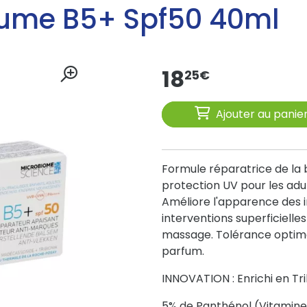
aume B5+ Spf50 40ml
18
25
€
Ajouter au panie
Formule réparatrice de la
protection UV pour les adul
Améliore l'apparence des 
interventions superficielle
massage. Tolérance optima
parfum.
INNOVATION : Enrichi en Tr
5% de Panthénol (Vitamine