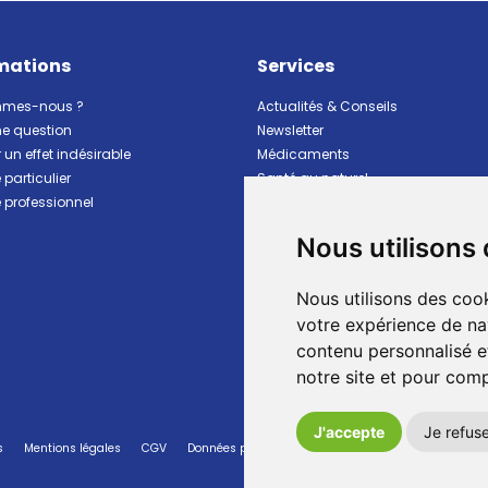
mations
Services
mmes-nous ?
Actualités & Conseils
ne question
Newsletter
 un effet indésirable
Médicaments
particulier
Santé au naturel
professionnel
Vitalité Minceur Nutrition
Beauté et hygiène
Nous utilisons
Bébé et maman
Matériel et premiers soins
Nous utilisons des cook
Animaux
Marques
votre expérience de na
Ventes flash
contenu personnalisé et
Pharmacie de garde
notre site et pour com
J'accepte
Je refus
s
Mentions légales
CGV
Données personnelles
Cookies
Préférences Co