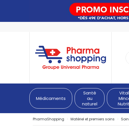
PharmaShopping Votre pha
Santé
Vital
Médicaments
au
Minc
naturel
Nutri
PharmaShopping
Matériel et premiers soins
Soin