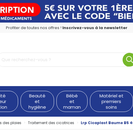
Profiter de toutes nos offres !
Inscrivez-vous à la newsletter
rmacie en ligne à votre service
ité
Beauté
Bébé
Matériel et
eur
et
et
premiers
tion
hygiène
maman
soins
s des plaies
Traitement des cicatrices
Lrp Cicaplast Baume B5 