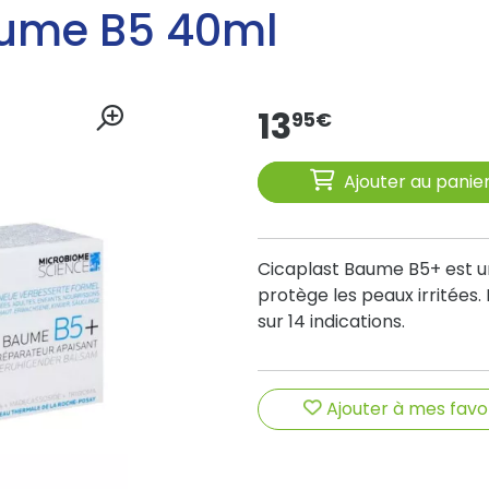
aume B5 40ml
13
95
€
Ajouter au panie
Cicaplast Baume B5+ est u
protège les peaux irritées. 
sur 14 indications.
Ajouter à mes favo