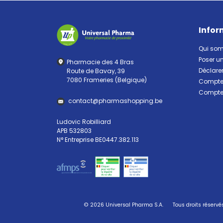
Infor
Qui so
Poser u
Pharmacie des 4 Bras
Déclarer
Route de Bavay, 39
7080 Frameries (Belgique)
Compte 
Compte 
contact
@
pharma
shopping.be
Ludovic Robilliard
APB 532803
N° Entreprise BE0447.382.113
© 2026 Universal Pharma S.A.
Tous droits réservé