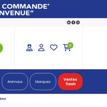
0
Ventes
Animaux
Marques
flash
40ml