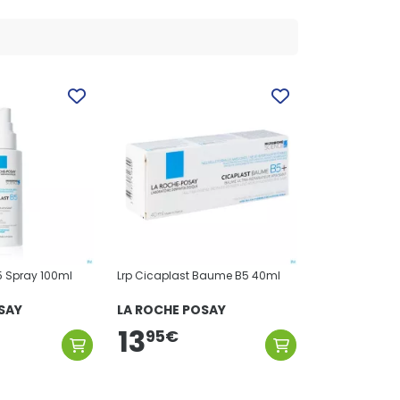
5 Spray 100ml
Lrp Cicaplast Baume B5 40ml
SAY
LA ROCHE POSAY
13
95
€