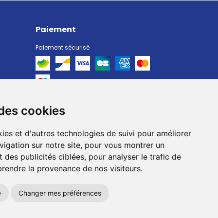
Paiement
Paiement sécurisé
 des cookies
Livraison
Livraison chez vous
ies et d'autres technologies de suivi pour améliorer
Livraison dans un Point Relais
vigation sur notre site, pour vous montrer un
 des publicités ciblées, pour analyser le trafic de
prendre la provenance de nos visiteurs.
e
Changer mes préférences
okies
Votre pharmacie sur Internet avec
Apotekisto