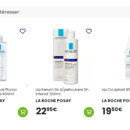
éresser :
oil Physio
Lrp Kerium Ds A/pelliculaire Sh
Lrp Cicaplast B
re 400ml
Intensif 200ml
AY
LA ROCHE POSAY
LA ROCHE PO
22
19
50
€
95
€