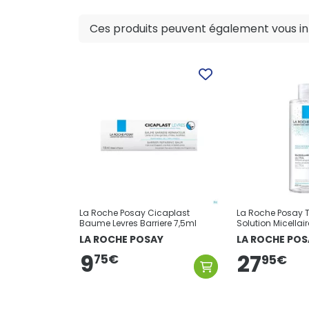
Ces produits peuvent également vous int
La Roche Posay Cicaplast
La Roche Posay T
Baume Levres Barriere 7,5ml
Solution Micellai
LA ROCHE POSAY
LA ROCHE POS
9
27
75
€
95
€