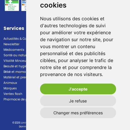
cookies
Nous utilisons des cookies et
d'autres technologies de suivi
Services
Paiement
pour améliorer votre expérience
Actualités & Conseils
Paiement sécurisé
de navigation sur notre site, pour
Newsletter
vous montrer un contenu
Médicaments
personnalisé et des publicités
Santé au naturel
ciblées, pour analyser le trafic de
Vitalité Minceur Nutrition
Beauté et hygiène
notre site et pour comprendre la
Bébé et maman
provenance de nos visiteurs.
Livraison
Matériel et premiers soins
Animaux
Livraison chez vous
Marques
J'accepte
Livraison dans un Point Relais
Ventes flash
Pharmacie de garde
Je refuse
Changer mes préférences
© 2026 Universal Pharma S.A.
Tous droits réservés
Mentions légales
CGV
Données personnelles
Cookies
Préférences Cookies
Apotekisto