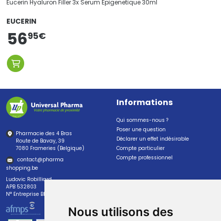
Eucerin Hyaluron Filler 3x Serum Epigenetique 30ml
EUCERIN
56
95
€
Informations
Qui sommes-nous ?
Poser une question
Pharmacie des 4 Bras
Déclarer un effet indésirable
Route de Bavay, 39
7080 Frameries (Belgique)
Compte particulier
Compte professionnel
contact
@
pharma
shopping.be
Ludovic Robilliard
APB 532803
N° Entreprise BE0447.382.113
Nous utilisons des