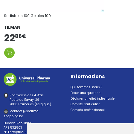
Sedistress 100 Gelules 100
TILMAN
22
86
€
Informations
Qui sommes-nous ?
Poser une question
Pharmacie des 4 Bras
Déclarer un effet indésirable
Route de Bavay, 39
7080 Frameries (Belgique)
Compte particulier
Compte professionnel
contact
@
pharma
shopping.be
Ludovic Robilliard
APB 532803
N° Entreprise BE0447.382.113