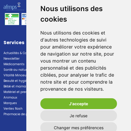
Nous utilisons des
cookies
Nous utilisons des cookies et
d'autres technologies de suivi
Services
Paiement
pour améliorer votre expérience
Actualités & Conseils
Paiement sécurisé
de navigation sur notre site, pour
Newsletter
vous montrer un contenu
Médicaments
personnalisé et des publicités
Santé au naturel
ciblées, pour analyser le trafic de
Vitalité Minceur Nutrition
Beauté et hygiène
notre site et pour comprendre la
Bébé et maman
provenance de nos visiteurs.
Livraison
Matériel et premiers soins
Animaux
Livraison chez vous
Marques
J'accepte
Livraison dans un Point Relais
Ventes flash
Pharmacie de garde
Je refuse
Changer mes préférences