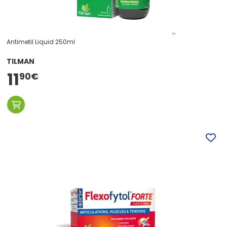
Antimetil Liquid 250ml
TILMAN
11
90
€