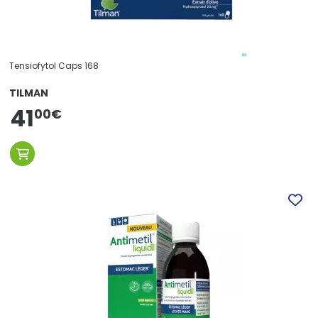
Tensiofytol Caps 168
TILMAN
41
00
€