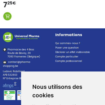
7
25
€
Informations
Qui sommes-nous ?
Poser une question
Pharmacie des 4 Bras
Déclarer un effet indésirable
Route de Bavay, 39
7080 Frameries (Belgique)
Compte particulier
Compte professionnel
contact
@
pharma
shopping.be
Ludovic Robilliard
APB 532803
N° Entreprise BE0447.382.113
Nous utilisons des
cookies