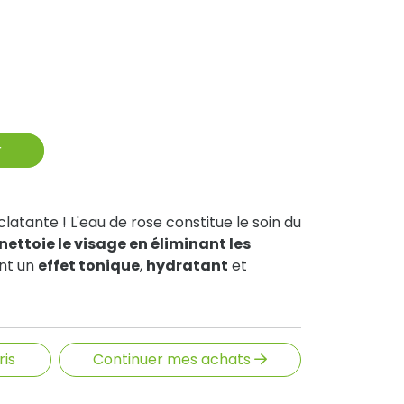
r
latante ! L'eau de rose constitue le soin du
nettoie le visage en éliminant les
ent un
effet tonique
,
hydratant
et
ris
Continuer mes achats