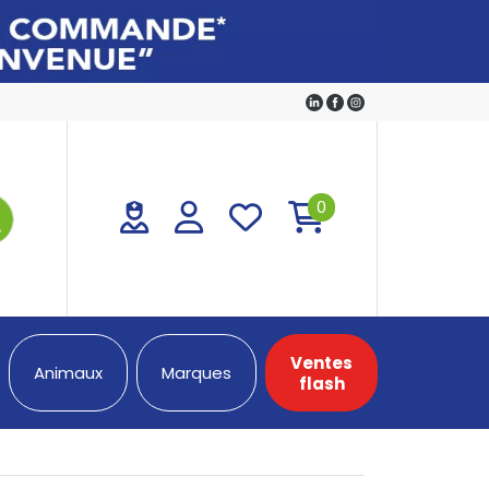
0
Ventes
Animaux
Marques
flash