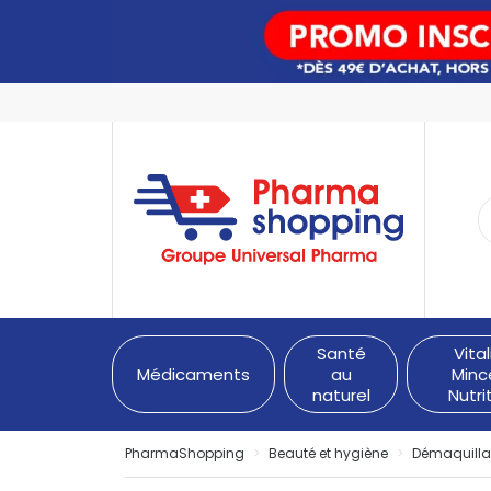
PharmaShopping Votre pha
Santé
Vital
Médicaments
au
Minc
naturel
Nutri
PharmaShopping
Beauté et hygiène
Démaquilla