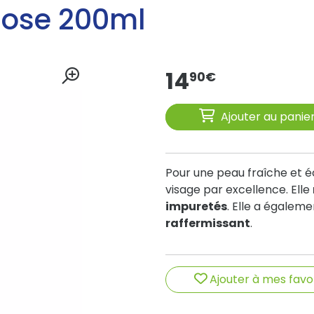
Rose 200ml
14
90
€
Ajouter au panie
Pour une peau fraîche et éc
visage par excellence. Elle
impuretés
. Elle a égalem
raffermissant
.
Ajouter à mes favo