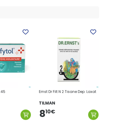
 45
Ernst Dr Filt N 2 Tisane Dep. Laxat
TILMAN
8
10
€