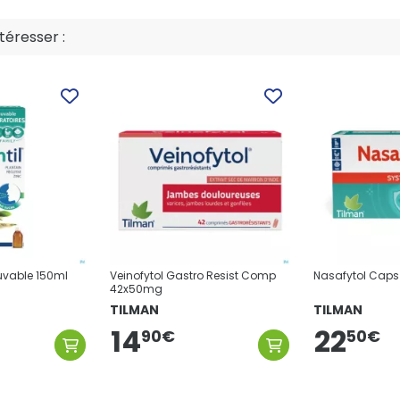
éresser :
buvable 150ml
Veinofytol Gastro Resist Comp
Nasafytol Caps
42x50mg
TILMAN
TILMAN
14
22
90
€
50
€