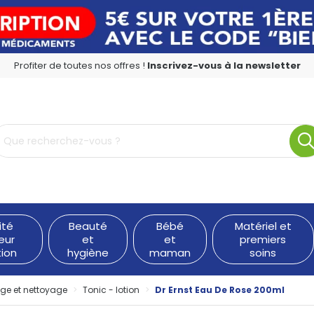
Profiter de toutes nos offres !
Inscrivez-vous à la newsletter
rmacie en ligne à votre service
ité
Beauté
Bébé
Matériel et
eur
et
et
premiers
tion
hygiène
maman
soins
ge et nettoyage
Tonic - lotion
Dr Ernst Eau De Rose 200ml