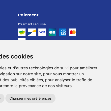
Paiement
Paiement sécurisé
 des cookies
Livraison
Livraison chez vous
ies et d'autres technologies de suivi pour améliorer
Livraison dans un Point Relais
vigation sur notre site, pour vous montrer un
 des publicités ciblées, pour analyser le trafic de
prendre la provenance de nos visiteurs.
e
Changer mes préférences
okies
Votre pharmacie sur Internet avec
Apotekisto