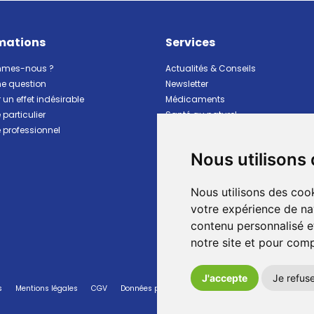
mations
Services
mmes-nous ?
Actualités & Conseils
ne question
Newsletter
 un effet indésirable
Médicaments
particulier
Santé au naturel
professionnel
Vitalité Minceur Nutrition
Beauté et hygiène
Nous utilisons
Bébé et maman
Matériel et premiers soins
Nous utilisons des cook
Animaux
Marques
votre expérience de na
Ventes flash
contenu personnalisé et
Pharmacie de garde
notre site et pour com
J'accepte
Je refus
s
Mentions légales
CGV
Données personnelles
Cookies
Préférences Co