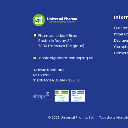
Infor
Qui so
Poser u
Pharmacie des 4 Bras
Déclarer
Route de Bavay, 39
7080 Frameries (Belgique)
Compte 
Compte 
contact
@
pharma
shopping.be
Ludovic Robilliard
APB 532803
N° Entreprise BE0447.382.113
© 2026 Universal Pharma S.A.
Tous droits réservé