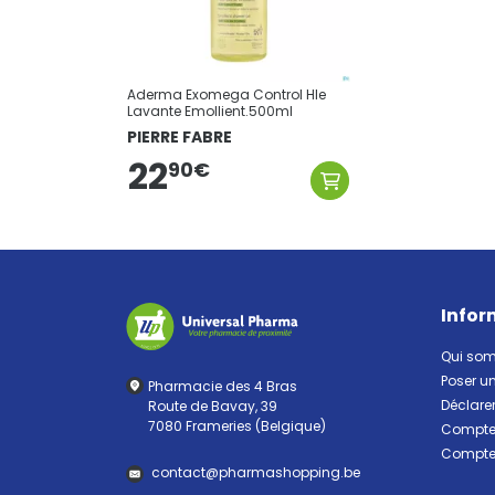
Aderma Exomega Control Hle
Lavante Emollient.500ml
PIERRE FABRE
22
90
€
Infor
Qui so
Poser u
Pharmacie des 4 Bras
Déclarer
Route de Bavay, 39
7080 Frameries (Belgique)
Compte 
Compte 
contact
@
pharma
shopping.be