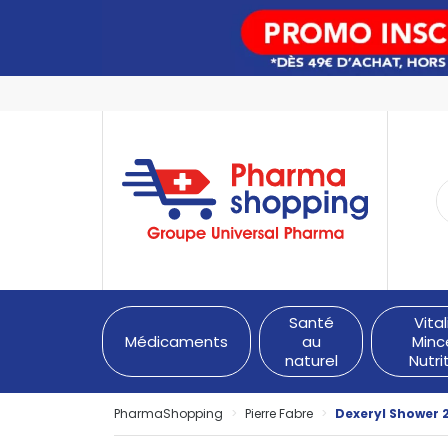
PharmaShopping Votre pha
Santé
Vital
Médicaments
au
Minc
naturel
Nutri
PharmaShopping
Pierre Fabre
Dexeryl Shower