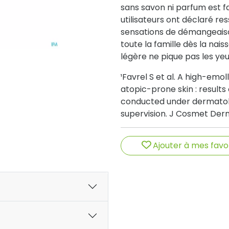
sans savon ni parfum est fa
utilisateurs ont déclaré re
sensations de démangeaison
toute la famille dès la nais
légère ne pique pas les yeu
¹Favrel S et al. A high-emol
atopic-prone skin : results
conducted under dermatolo
supervision. J Cosmet Derm
Ajouter à mes favo