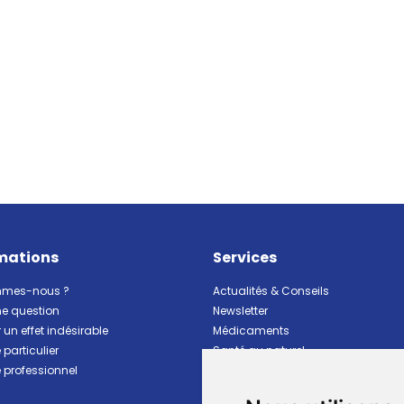
mations
Services
mmes-nous ?
Actualités & Conseils
ne question
Newsletter
 un effet indésirable
Médicaments
particulier
Santé au naturel
professionnel
Vitalité Minceur Nutrition
Beauté et hygiène