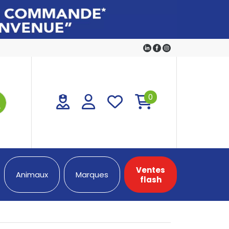
0
Ventes
Animaux
Marques
flash