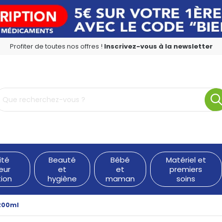
Profiter de toutes nos offres !
Inscrivez-vous à la newsletter
rmacie en ligne à votre service
ité
Beauté
Bébé
Matériel et
eur
et
et
premiers
tion
hygiène
maman
soins
 200ml