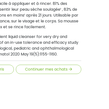
cile à appliquer et à rincer. 81% des
ssentir leur peau sèche soulagée¹ , 83% de
s en moins¹ après 21 jours. Utilisable par
sance, sur le visage et le corps. Sa mousse
x et se rince facilement.
lient liquid cleanser for very dry and
 of an in-use tolerance and efficacy study
gical, pediatric and ophthalmological
atol 2020 May 19(5):1155-1160.
ris
Continuer mes achats