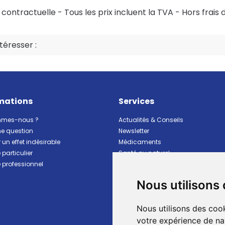
ontractuelle - Tous les prix incluent la TVA - Hors frais d
éresser :
mations
Services
mmes-nous ?
Actualités & Conseils
ne question
Newsletter
 un effet indésirable
Médicaments
particulier
Santé au naturel
professionnel
Vitalité Minceur Nutrition
Beauté et hygiène
Nous utilisons
Bébé et maman
Matériel et premiers soins
Nous utilisons des cook
Animaux
Marques
votre expérience de na