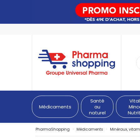
PharmaShopping Votre pha
Santé
Vital
Médicaments
au
Minc
naturel
Nutri
PharmaShopping
Médicaments
Minéraux, vitam