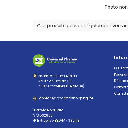
Photo non c
Ces produits peuvent également vous int
Infor
Qui so
Poser u
Pharmacie des 4 Bras
Déclarer
Route de Bavay, 39
7080 Frameries (Belgique)
Compte 
Compte 
contact
@
pharma
shopping.be
Ludovic Robilliard
APB 532803
N° Entreprise BE0447.382.113