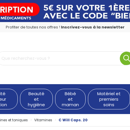
Profiter de toutes nos offres !
Inscrivez-vous à la newsletter
rmacie en ligne à votre service
ité
Beauté
Bébé
Matériel et
eur
et
et
premiers
tion
hygiène
maman
soins
ines et toniques
Vitamines
C Will Caps. 20