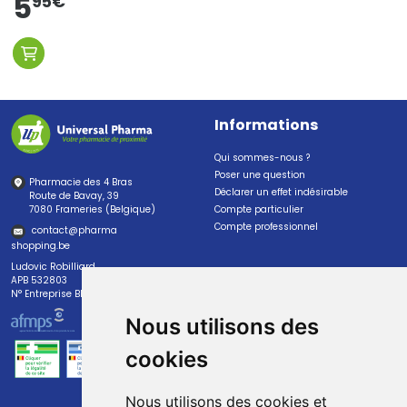
5
95
€
Informations
Qui sommes-nous ?
Poser une question
Pharmacie des 4 Bras
Déclarer un effet indésirable
Route de Bavay, 39
7080 Frameries (Belgique)
Compte particulier
Compte professionnel
contact
@
pharma
shopping.be
Ludovic Robilliard
APB 532803
N° Entreprise BE0447.382.113
Nous utilisons des
cookies
Nous utilisons des cookies et