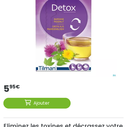
5
95
€
Ajouter
Eliminez les toxines et décrassez votre