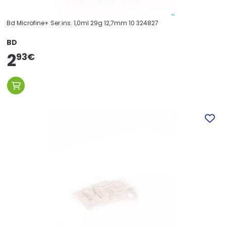
Bd Microfine+ Ser.ins. 1,0ml 29g 12,7mm 10 324827
BD
2
93
€