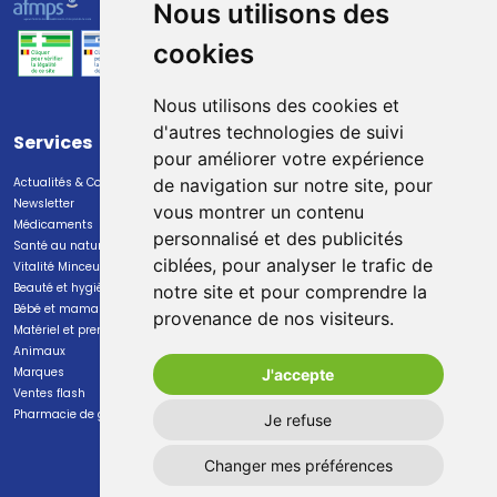
Nous utilisons des
cookies
Nous utilisons des cookies et
d'autres technologies de suivi
Services
Paiement
pour améliorer votre expérience
Actualités & Conseils
Paiement sécurisé
de navigation sur notre site, pour
Newsletter
vous montrer un contenu
Médicaments
personnalisé et des publicités
Santé au naturel
ciblées, pour analyser le trafic de
Vitalité Minceur Nutrition
Beauté et hygiène
notre site et pour comprendre la
Bébé et maman
provenance de nos visiteurs.
Livraison
Matériel et premiers soins
Animaux
Livraison chez vous
Marques
J'accepte
Livraison dans un Point Relais
Ventes flash
Pharmacie de garde
Je refuse
Changer mes préférences