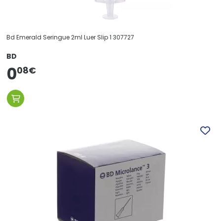
Bd Emerald Seringue 2ml Luer Slip 1 307727
BD
0
08
€