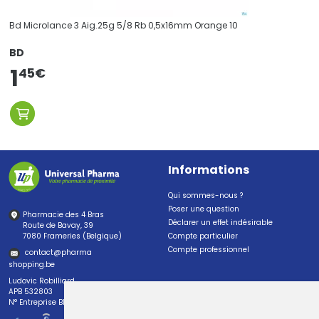
Bd Microlance 3 Aig.25g 5/8 Rb 0,5x16mm Orange 10
BD
1
45
€
Informations
Qui sommes-nous ?
Poser une question
Pharmacie des 4 Bras
Déclarer un effet indésirable
Route de Bavay, 39
7080 Frameries (Belgique)
Compte particulier
Compte professionnel
contact
@
pharma
shopping.be
Ludovic Robilliard
APB 532803
N° Entreprise BE0447.382.113