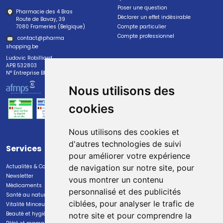
Poser une question
Pharmacie des 4 Bras
Déclarer un effet indésirable
Route de Bavay, 39
7080 Frameries (Belgique)
Compte particulier
Compte professionnel
contact
@
pharma
shopping.be
Ludovic Robilliard
APB 532803
N° Entreprise BE0447.382.113
Nous utilisons des
cookies
Nous utilisons des cookies et
d'autres technologies de suivi
Services
Paiement
pour améliorer votre expérience
Actualités & Conseils
Paiement sécurisé
de navigation sur notre site, pour
Newsletter
vous montrer un contenu
Médicaments
personnalisé et des publicités
Santé au naturel
ciblées, pour analyser le trafic de
Vitalité Minceur Nutrition
Beauté et hygiène
notre site et pour comprendre la