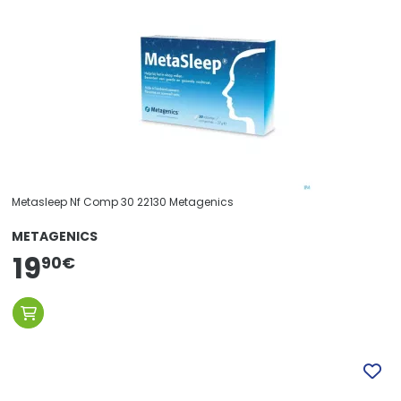
Metasleep Nf Comp 30 22130 Metagenics
METAGENICS
19
90
€