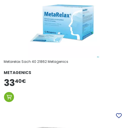
Metarelax Sach 40 21862 Metagenics
METAGENICS
33
40
€