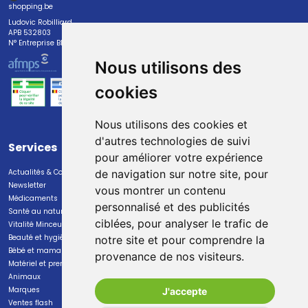
shopping.be
Ludovic Robilliard
APB 532803
N° Entreprise BE0447.382.113
Nous utilisons des
cookies
Nous utilisons des cookies et
d'autres technologies de suivi
Services
Paiement
pour améliorer votre expérience
Actualités & Conseils
Paiement sécurisé
de navigation sur notre site, pour
Newsletter
vous montrer un contenu
Médicaments
personnalisé et des publicités
Santé au naturel
ciblées, pour analyser le trafic de
Vitalité Minceur Nutrition
Beauté et hygiène
notre site et pour comprendre la
Bébé et maman
provenance de nos visiteurs.
Livraison
Matériel et premiers soins
Animaux
Livraison chez vous
Marques
J'accepte
Livraison dans un Point Relais
Ventes flash