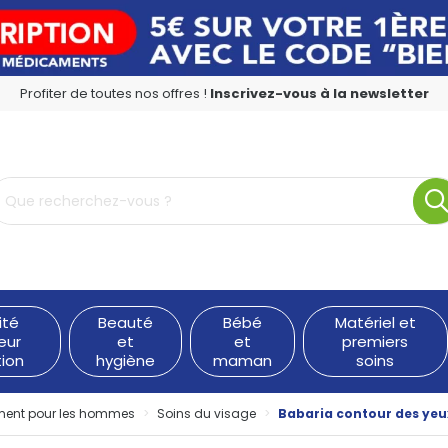
Profiter de toutes nos offres !
Inscrivez-vous à la newsletter
rmacie en ligne à votre service
ité
Beauté
Bébé
Matériel et
eur
et
et
premiers
tion
hygiène
maman
soins
ment pour les hommes
Soins du visage
Babaria contour des ye