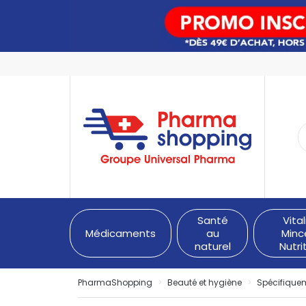
PharmaShopping Votre pha
Santé
Vital
Médicaments
au
Minc
naturel
Nutri
PharmaShopping
Beauté et hygiène
Spécifique