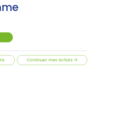
omme
r
ris
Continuer mes achats