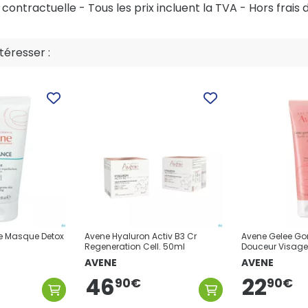
ontractuelle - Tous les prix incluent la TVA - Hors frais d
éresser :
e Masque Detox
Avene Hyaluron Activ B3 Cr
Avene Gelee G
Regeneration Cell. 50ml
Douceur Visage
AVENE
AVENE
46
22
90
€
90
€