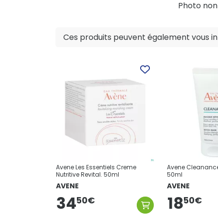
Photo non c
Ces produits peuvent également vous int
Avene Les Essentiels Creme
Avene Cleananc
Nutritive Revital. 50ml
50ml
AVENE
AVENE
34
18
50
€
50
€