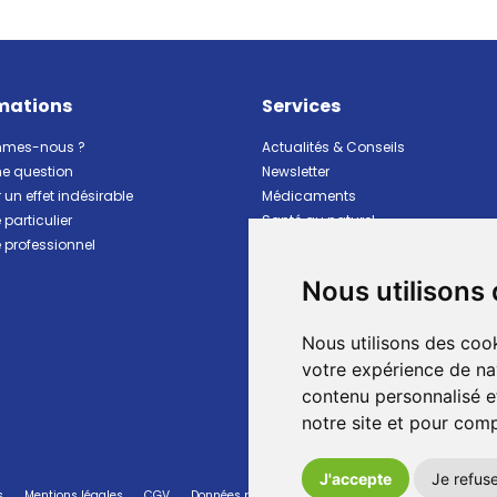
mations
Services
mmes-nous ?
Actualités & Conseils
ne question
Newsletter
 un effet indésirable
Médicaments
particulier
Santé au naturel
professionnel
Vitalité Minceur Nutrition
Beauté et hygiène
Nous utilisons
Bébé et maman
Matériel et premiers soins
Nous utilisons des cook
Animaux
Marques
votre expérience de na
Ventes flash
contenu personnalisé et
Pharmacie de garde
notre site et pour com
J'accepte
Je refus
s
Mentions légales
CGV
Données personnelles
Cookies
Préférences Co