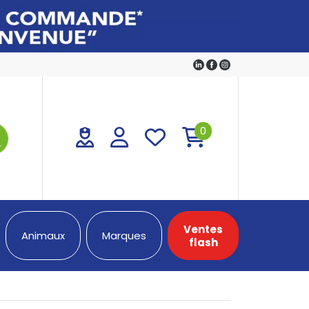
0
Ventes
Animaux
Marques
flash