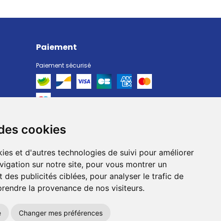
Paiement
Paiement sécurisé
 des cookies
Livraison
Livraison chez vous
ies et d'autres technologies de suivi pour améliorer
Livraison dans un Point Relais
vigation sur notre site, pour vous montrer un
 des publicités ciblées, pour analyser le trafic de
prendre la provenance de nos visiteurs.
e
Changer mes préférences
okies
Votre pharmacie sur Internet avec
Apotekisto