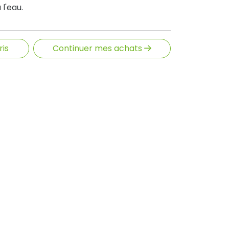
l'eau.
ris
Continuer mes achats