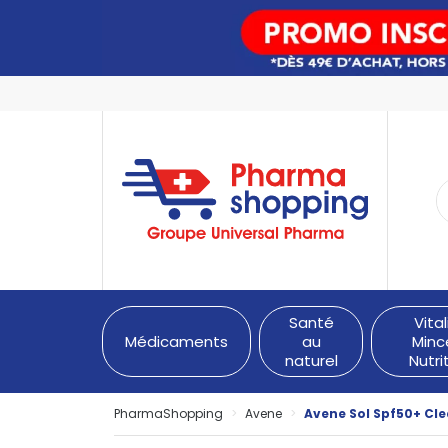
PharmaShopping Votre pha
Santé
Vital
Médicaments
au
Minc
naturel
Nutri
PharmaShopping
Avene
Avene Sol Spf50+ Cl