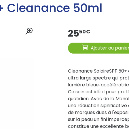
+ Cleanance 50ml
25
50
€
Ajouter au panie
Cleanance SolaireSPF 50+ o
ultra large spectre qui pr
lumière bleue, accélératric
Ce soin est idéal pour pro
quotidien. Avec de la Monol
une réduction significative
de marques dues à l'exposit
sur la peau un fini impercep
constitue une excellente b