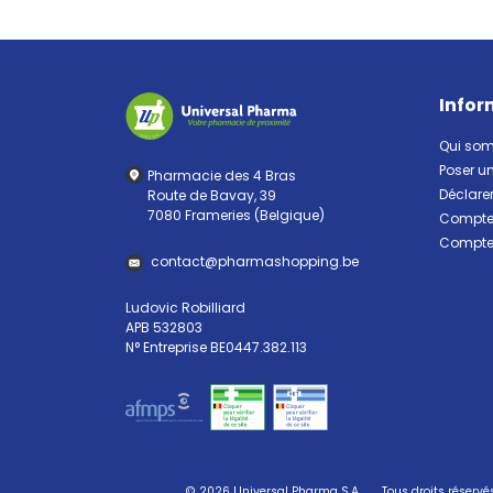
Infor
Qui so
Poser u
Pharmacie des 4 Bras
Déclarer
Route de Bavay, 39
7080 Frameries (Belgique)
Compte 
Compte 
contact
@
pharma
shopping.be
Ludovic Robilliard
APB 532803
N° Entreprise BE0447.382.113
© 2026 Universal Pharma S.A.
Tous droits réservé