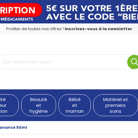
Profiter de toutes nos offres !
Inscrivez-vous à la newsletter
rmacie en ligne à votre service
ité
Beauté
Bébé
Matériel et
eur
et
et
premiers
tion
hygiène
maman
soins
eanance 50ml