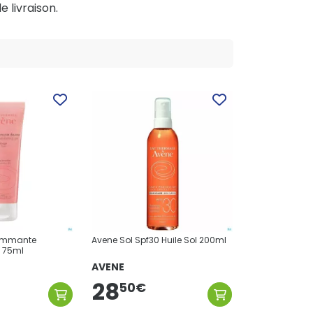
e livraison.
ommante
Avene Sol Spf30 Huile Sol 200ml
 75ml
AVENE
28
50
€