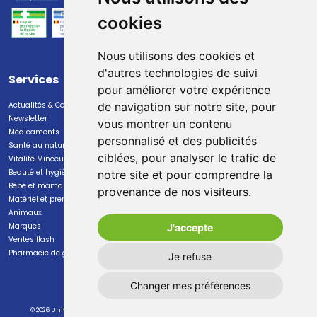
cookies
Nous utilisons des cookies et
d'autres technologies de suivi
Services
Paiement
pour améliorer votre expérience
Actualités & Conseils
Paiement sécurisé
de navigation sur notre site, pour
Newsletter
vous montrer un contenu
Médicaments
personnalisé et des publicités
Santé au naturel
ciblées, pour analyser le trafic de
Vitalité Minceur Nutrition
Beauté et hygiène
notre site et pour comprendre la
Bébé et maman
provenance de nos visiteurs.
Livraison
Matériel et premiers soins
Animaux
Livraison chez vous
Marques
J'accepte
Livraison dans un Point Relais
Ventes flash
Pharmacie de garde
Je refuse
Changer mes préférences
© 2026 Universal Pharma S.A.
Tous droits réservés
Mentions légales
CGV