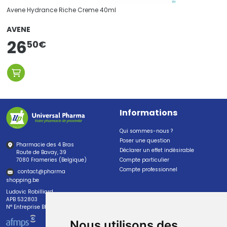
Avene Hydrance Riche Creme 40ml
AVENE
26
50
€
Informations
Qui sommes-nous ?
Poser une question
Pharmacie des 4 Bras
Déclarer un effet indésirable
Route de Bavay, 39
7080 Frameries (Belgique)
Compte particulier
Compte professionnel
contact
@
pharma
shopping.be
Ludovic Robilliard
APB 532803
N° Entreprise BE0447.382.113
Nous utilisons des