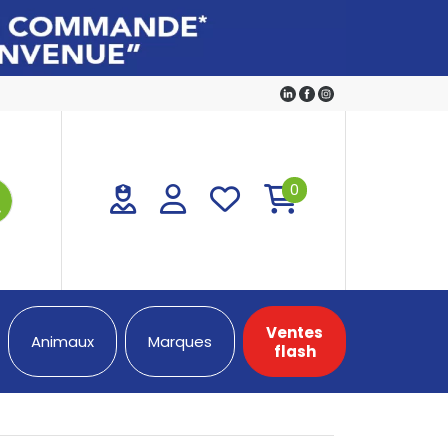
0
Ventes
Animaux
Marques
flash