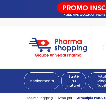
PharmaShopping Votre pha
Santé
Vital
Médicaments
au
Minc
naturel
Nutri
PharmaShopping
Armolipid
Armolipid Plus C