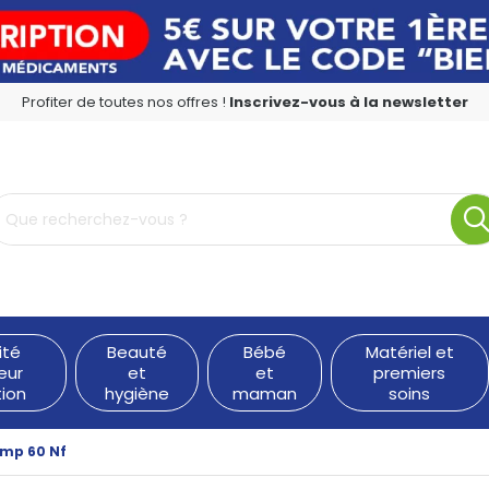
Profiter de toutes nos offres !
Inscrivez-vous à la newsletter
rmacie en ligne à votre service
ité
Beauté
Bébé
Matériel et
eur
et
et
premiers
tion
hygiène
maman
soins
omp 60 Nf