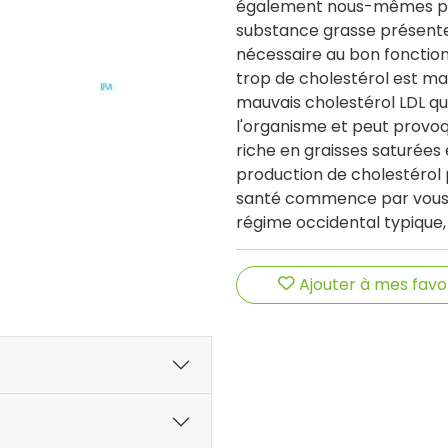
également nous-mêmes par l
substance grasse présente
nécessaire au bon fonctio
trop de cholestérol est mau
mauvais cholestérol LDL qui
l'organisme et peut provoq
riche en graisses saturées 
production de cholestérol 
santé commence par vous. 
régime occidental typique,
variée, riche en fruits et 
arrêtez de fumer et limitez
Ajouter à mes favo