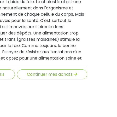
e biais du foie. Le cholestérol est une
 naturellement dans l'organisme et
nnement de chaque cellule du corps. Mais
vais pour la santé. C'est surtout le
 est mauvais car il circule dans
uer des dépôts. Une alimentation trop
et trans (graisses malsaines) stimule la
par le foie. Comme toujours, la bonne
Essayez de résister aux tentations d'un
 et optez pour une alimentation saine et
légumes, faites suffisamment d'exercice,
 les graisses saturées.
ris
Continuer mes achats