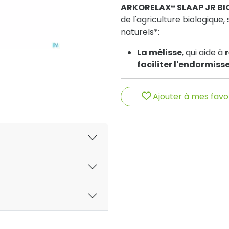
ARKORELAX® SLAAP JR BI
de l'agriculture biologiqu
naturels*:
La mélisse
, qui aide à
faciliter l'endormis
La verveine
, associée
naturellement
un somm
Ajouter à mes favo
*En conformité avec les r
production biologique.