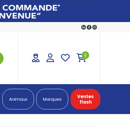
0
Ventes
Animaux
Marques
flash