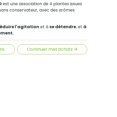
O
est une association de 4 plantes issues
e, sans conservateur, avec des arômes
réduire l'agitation
et à
se détendre
, et
à
sement.
 à
la lavande
et au
tilleul
, favorise
eil de bonne qualité et réparateur.
ris
Continuer mes achats
églementations locales du mode de