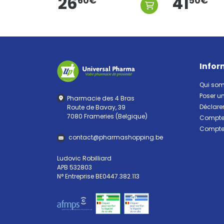
26
41
50
€
60
€
Infor
Qui so
Poser u
Pharmacie des 4 Bras
Déclarer
Route de Bavay, 39
7080 Frameries (Belgique)
Compte 
Compte 
contact
@
pharma
shopping.be
Ludovic Robilliard
APB 532803
N° Entreprise BE0447.382.113