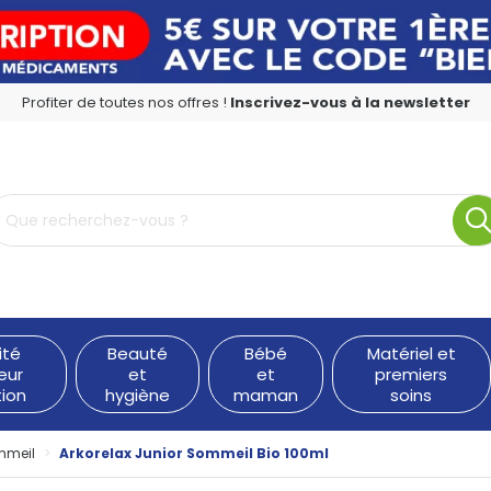
Profiter de toutes nos offres !
Inscrivez-vous à la newsletter
rmacie en ligne à votre service
ité
Beauté
Bébé
Matériel et
eur
et
et
premiers
tion
hygiène
maman
soins
mmeil
Arkorelax Junior Sommeil Bio 100ml