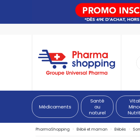
PharmaShopping Votre pha
Santé
Vital
Médicaments
au
Minc
naturel
Nutri
PharmaShopping
Bébé et maman
Bébés
So