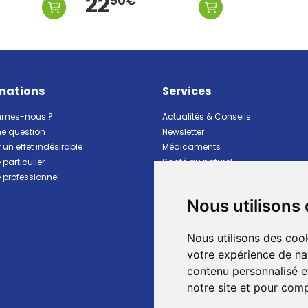
22
50
€
mations
Services
mmes-nous ?
Actualités & Conseils
ne question
Newsletter
 un effet indésirable
Médicaments
particulier
Santé au naturel
professionnel
Vitalité Minceur Nutrition
Beauté et hygiène
Nous utilisons
Bébé et maman
Matériel et premiers soins
Nous utilisons des cook
Animaux
Marques
votre expérience de na
Ventes flash
contenu personnalisé et
Pharmacie de garde
notre site et pour com