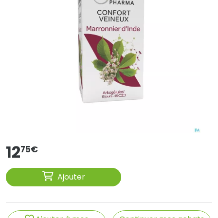
12
75
€
Ajouter