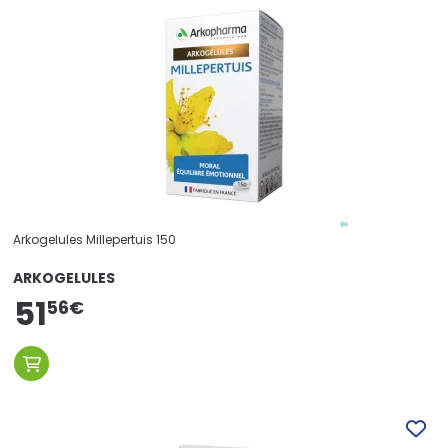
Arkogelules Millepertuis 150
ARKOGELULES
51
56
€