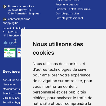
Qui sommes-nous ?
Poser une question
Pharmacie des 4 Bras
Déclarer un effet indésirable
Route de Bavay, 39
7080 Frameries (Belgique)
Compte particulier
Compte professionnel
contact
@
pharma
shopping.be
Ludovic Robilliard
APB 532803
N° Entreprise BE0447.382.113
Nous utilisons des
cookies
Nous utilisons des cookies et
d'autres technologies de suivi
Services
Paiement
pour améliorer votre expérience
Actualités & Conseils
Paiement sécurisé
de navigation sur notre site, pour
Newsletter
vous montrer un contenu
Médicaments
personnalisé et des publicités
Santé au naturel
ciblées, pour analyser le trafic de
Vitalité Minceur Nutrition
Beauté et hygiène
notre site et pour comprendre la