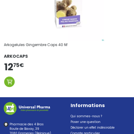
Arkogelules Gingembre Caps 40 Nf
ARKOCAPS
12
75
€
Informations
Qui sommes-nous ?
Poser une question
Pharmacie des 4 Bras
Déclarer un effet indésirable
Route de Bavay, 39
7080 Frameries (Belgique)
Compte particulier