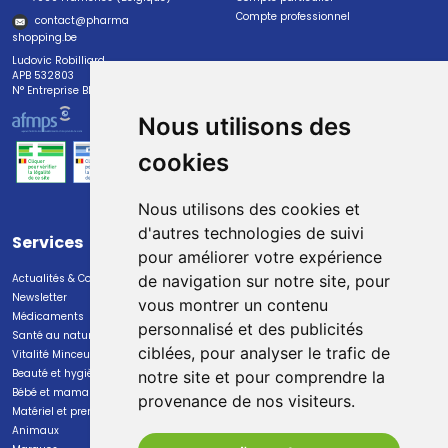
Compte professionnel
contact
@
pharma
shopping.be
Ludovic Robilliard
APB 532803
N° Entreprise BE0447.382.113
Nous utilisons des
cookies
Nous utilisons des cookies et
d'autres technologies de suivi
Services
Paiement
pour améliorer votre expérience
Actualités & Conseils
Paiement sécurisé
de navigation sur notre site, pour
Newsletter
vous montrer un contenu
Médicaments
personnalisé et des publicités
Santé au naturel
ciblées, pour analyser le trafic de
Vitalité Minceur Nutrition
Beauté et hygiène
notre site et pour comprendre la
Bébé et maman
provenance de nos visiteurs.
Livraison
Matériel et premiers soins
Animaux
Livraison chez vous