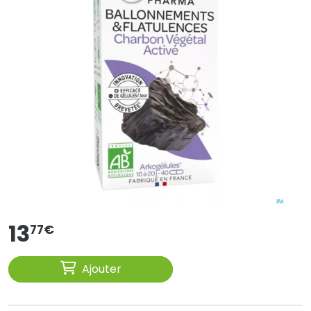
13
77
€
Ajouter