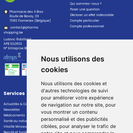
Qui sommes-nous ?
Poser une question
Pharmacie des 4 Bras
Déclarer un effet indésirable
Route de Bavay, 39
7080 Frameries (Belgique)
Compte particulier
Compte professionnel
contact
@
pharma
shopping.be
Ludovic Robilliard
APB 532803
N° Entreprise BE0447.382.113
Nous utilisons des
cookies
Nous utilisons des cookies et
d'autres technologies de suivi
Services
Paiement
pour améliorer votre expérience
Actualités & Conseils
Paiement sécurisé
de navigation sur notre site, pour
Newsletter
vous montrer un contenu
Médicaments
personnalisé et des publicités
Santé au naturel
ciblées, pour analyser le trafic de
Vitalité Minceur Nutrition
Beauté et hygiène