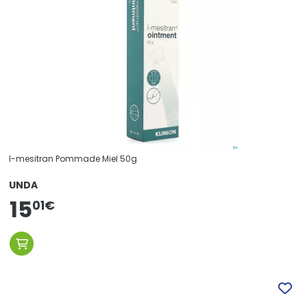
l-mesitran Pommade Miel 50g
UNDA
15
01
€