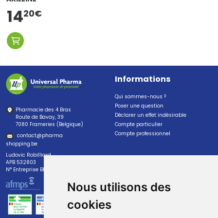
14
20
€
Informations
Qui sommes-nous ?
Poser une question
Pharmacie des 4 Bras
Déclarer un effet indésirable
Route de Bavay, 39
7080 Frameries (Belgique)
Compte particulier
Compte professionnel
contact
@
pharma
shopping.be
Ludovic Robilliard
APB 532803
N° Entreprise BE0447.382.113
Nous utilisons des
cookies