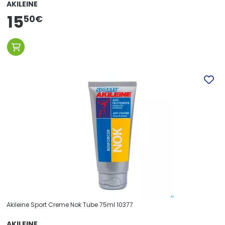
AKILEINE
15
50
€
Akileine Sport Creme Nok Tube 75ml 10377
AKILEINE