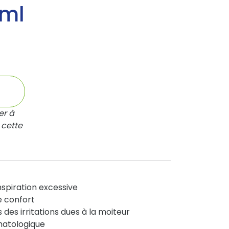
0ml
er à
 cette
nspiration excessive
e confort
 des irritations dues à la moiteur
matologique