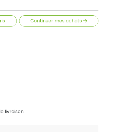
ris
Continuer mes achats
e livraison.