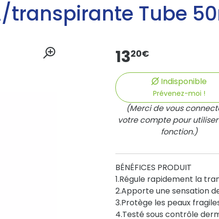
A/transpirante Tube 5
13
20
€
Indisponible
Prévenez-moi !
(Merci de vous connect
votre compte pour utiliser
fonction.)
BÉNÉFICES PRODUIT
1.Régule rapidement la tra
2.Apporte une sensation d
3.Protège les peaux fragiles
4.Testé sous contrôle der