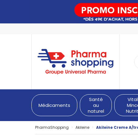
PharmaShopping Votre pha
Santé
Vital
Médicaments
au
Minc
naturel
Nutri
PharmaShopping
Akileine
Akileine Creme A/t