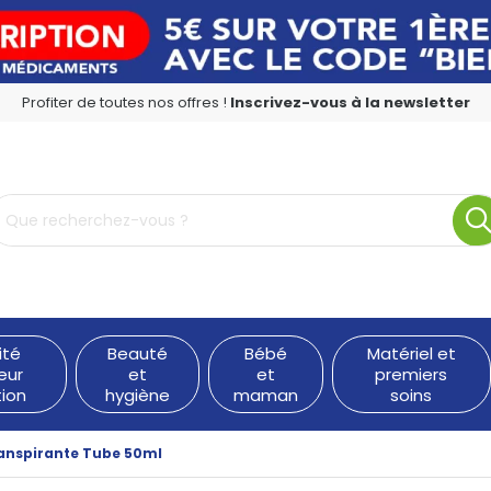
Profiter de toutes nos offres !
Inscrivez-vous à la newsletter
rmacie en ligne à votre service
ité
Beauté
Bébé
Matériel et
eur
et
et
premiers
tion
hygiène
maman
soins
ranspirante Tube 50ml