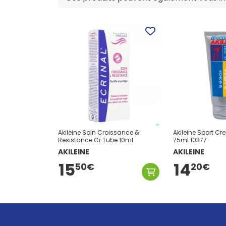
Akileine Soin Croissance &
Akileine Sport C
Resistance Cr Tube 10ml
75ml 10377
AKILEINE
AKILEINE
15
14
50
€
20
€