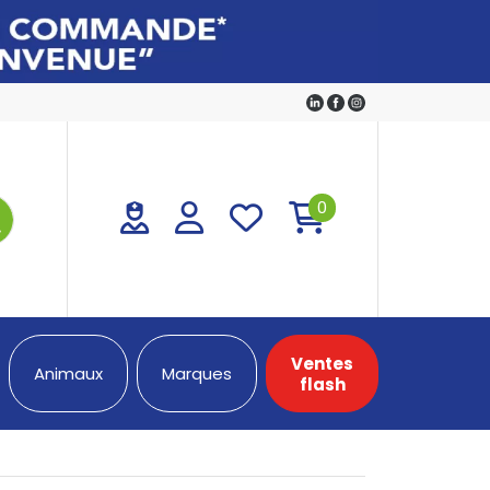
0
Ventes
Animaux
Marques
flash