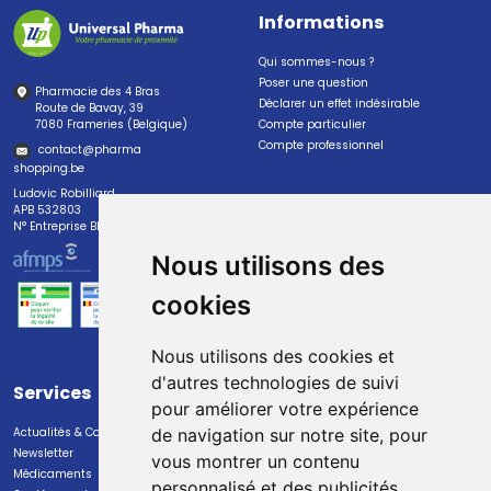
Informations
Qui sommes-nous ?
Poser une question
Pharmacie des 4 Bras
Déclarer un effet indésirable
Route de Bavay, 39
7080 Frameries (Belgique)
Compte particulier
Compte professionnel
contact
@
pharma
shopping.be
Ludovic Robilliard
APB 532803
N° Entreprise BE0447.382.113
Nous utilisons des
cookies
Nous utilisons des cookies et
d'autres technologies de suivi
Services
Paiement
pour améliorer votre expérience
Actualités & Conseils
Paiement sécurisé
de navigation sur notre site, pour
Newsletter
vous montrer un contenu
Médicaments
personnalisé et des publicités