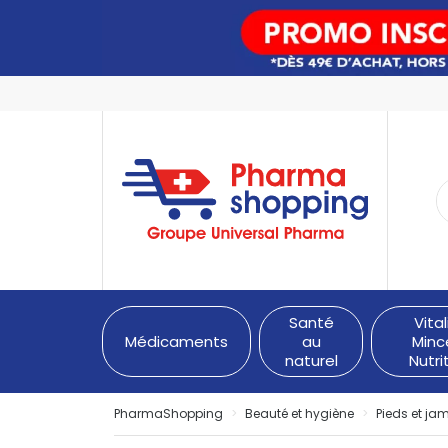
PharmaShopping Votre pha
Santé
Vital
Médicaments
au
Minc
naturel
Nutri
PharmaShopping
Beauté et hygiène
Pieds et ja