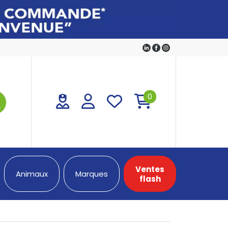
0
Ventes
Animaux
Marques
flash