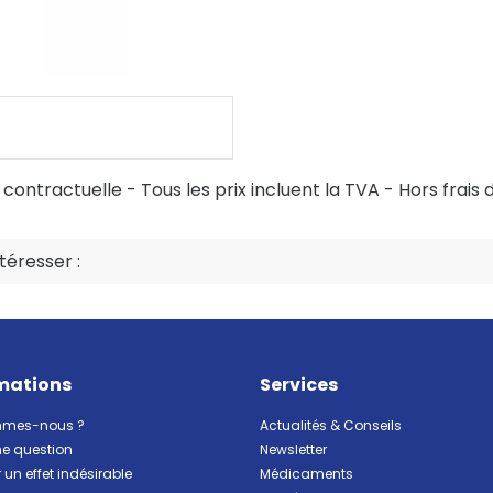
ontractuelle - Tous les prix incluent la TVA - Hors frais d
éresser :
mations
Services
mmes-nous ?
Actualités & Conseils
ne question
Newsletter
 un effet indésirable
Médicaments