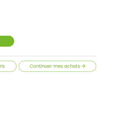
r
ris
Continuer mes achats