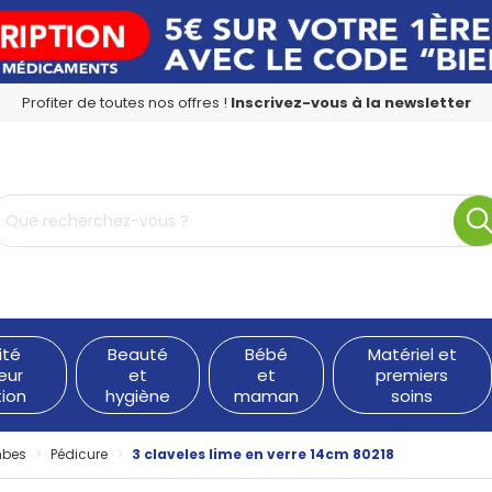
Profiter de toutes nos offres !
Inscrivez-vous à la newsletter
rmacie en ligne à votre service
ité
Beauté
Bébé
Matériel et
eur
et
et
premiers
tion
hygiène
maman
soins
mbes
Pédicure
3 claveles lime en verre 14cm 80218