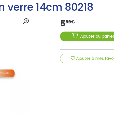
en verre 14cm 80218
5
99
€
Ajouter au panie
Ajouter à mes favo