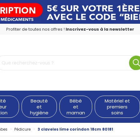
Profiter de toutes nos offres !
Inscrivez-vous à la newsletter
rmacie en ligne à votre service
ité
Beauté
Bébé
Matériel et
eur
et
et
premiers
tion
hygiène
maman
soins
mbes
Pédicure
3 claveles lime corindon 18cm 80181