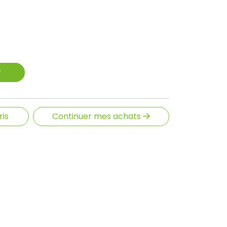
r
ris
Continuer mes achats