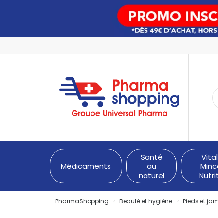
PharmaShopping Votre pha
Santé
Vital
Médicaments
au
Minc
naturel
Nutri
PharmaShopping
Beauté et hygiène
Pieds et ja