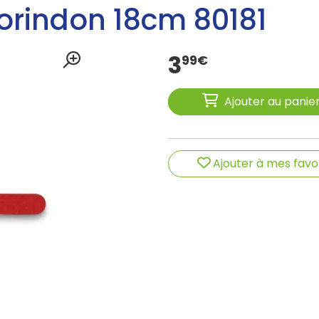
corindon 18cm 80181
3
99
€
Ajouter au panie
Ajouter à mes favo