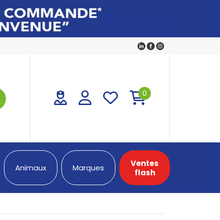
0
Ventes
Animaux
Marques
flash