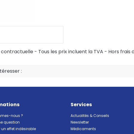
ontractuelle - Tous les prix incluent la TVA - Hors frais d
éresser :
mations
Services
mmes-nous ?
Actualités & Conseils
ne question
Newsletter
 un effet indésirable
Médicaments