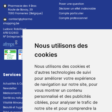
Poser une question
Pharmacie des 4 Bras
Déclarer un effet indésirable
Route de Bavay, 39
7080 Frameries (Belgique)
Compte particulier
Compte professionnel
contact
@
pharma
shopping.be
Ludovic Robilliard
APB 532803
N° Entreprise BE0447.382.113
Nous utilisons des
cookies
Nous utilisons des cookies et
d'autres technologies de suivi
Services
Paiement
pour améliorer votre expérience
Actualités & Conseils
Paiement sécurisé
de navigation sur notre site, pour
Newsletter
vous montrer un contenu
Médicaments
personnalisé et des publicités
Santé au naturel
ciblées, pour analyser le trafic de
Vitalité Minceur Nutrition
Beauté et hygiène
notre site et pour comprendre la