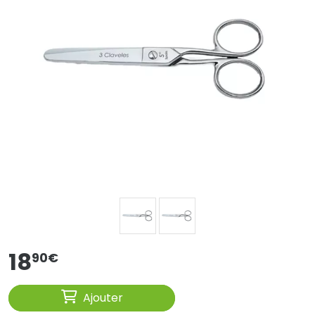
18
90
€
Ajouter