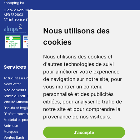
shopping.be
Ludovic Robilliard
APB 532803
N° Entreprise BE0447.382.113
Nous utilisons des
cookies
Nous utilisons des cookies et
d'autres technologies de suivi
Services
Paiement
pour améliorer votre expérience
Actualités & Conseils
Paiement sécurisé
de navigation sur notre site, pour
Newsletter
vous montrer un contenu
Médicaments
personnalisé et des publicités
Santé au naturel
ciblées, pour analyser le trafic de
Vitalité Minceur Nutrition
Beauté et hygiène
notre site et pour comprendre la
Bébé et maman
provenance de nos visiteurs.
Livraison
Matériel et premiers soins
Animaux
Livraison chez vous
Marques
J'accepte
Livraison dans un Point Relais
Ventes flash