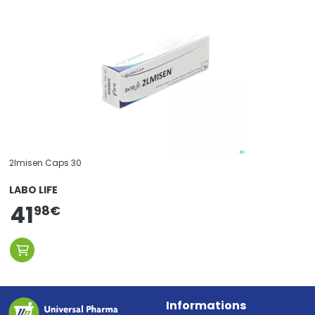
2lmisen Caps 30
LABO LIFE
41
98
€
Informations