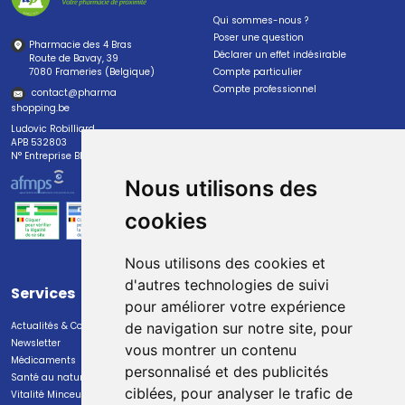
Qui sommes-nous ?
Poser une question
Pharmacie des 4 Bras
Déclarer un effet indésirable
Route de Bavay, 39
7080 Frameries (Belgique)
Compte particulier
Compte professionnel
contact
@
pharma
shopping.be
Ludovic Robilliard
APB 532803
N° Entreprise BE0447.382.113
Nous utilisons des
cookies
Nous utilisons des cookies et
d'autres technologies de suivi
Services
Paiement
pour améliorer votre expérience
Actualités & Conseils
Paiement sécurisé
de navigation sur notre site, pour
Newsletter
vous montrer un contenu
Médicaments
personnalisé et des publicités
Santé au naturel
ciblées, pour analyser le trafic de
Vitalité Minceur Nutrition