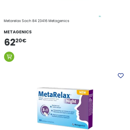
Metarelax Sach 84 23416 Metagenics
METAGENICS
62
20
€