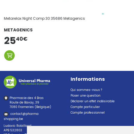
Metarelax Night Comp 30 35686 Metagenics
METAGENICS
25
40
€
Informations
Qui sommes-nous ?
Poser une question
Pharmacie des 4 Bras
Déclarer un effet indésirable
Route de Bavay, 39
7080 Frameries (Belgique)
Compte particulier
Compte professionnel
contact
@
pharma
shopping.be
Ludovic Robilliard
APB 532803