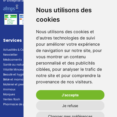
N° Entreprise BE0447.382.113
Nous utilisons des
cookies
Nous utilisons des cookies et
d'autres technologies de suivi
Services
Paiement
pour améliorer votre expérience
Actualités & Conseils
Paiement sécurisé
de navigation sur notre site, pour
Newsletter
vous montrer un contenu
Médicaments
personnalisé et des publicités
Santé au naturel
ciblées, pour analyser le trafic de
Vitalité Minceur Nutrition
Beauté et hygiène
notre site et pour comprendre la
Bébé et maman
provenance de nos visiteurs.
Livraison
Matériel et premiers soins
Animaux
Livraison chez vous
Marques
J'accepte
Livraison dans un Point Relais
Ventes flash
Pharmacie de garde
Je refuse
Changer mes préférences