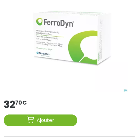
32
70
€
Ajouter